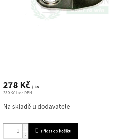
278 Kč
/ ks
230 Kč bez DPH
Měrná
Na skladě u dodavatele
cena:
Přidat do košíku