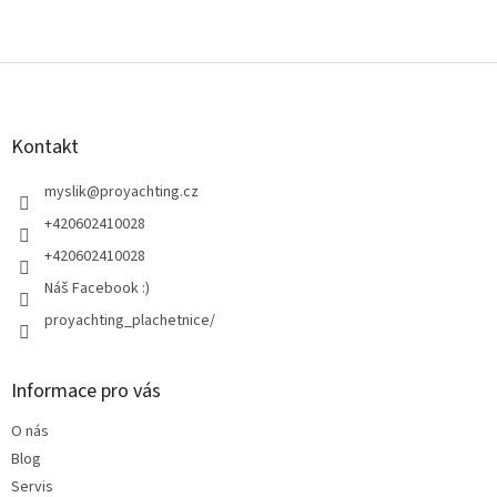
Z
á
p
a
Kontakt
t
í
myslik
@
proyachting.cz
+420602410028
+420602410028
Náš Facebook :)
proyachting_plachetnice/
Informace pro vás
O nás
Blog
Servis