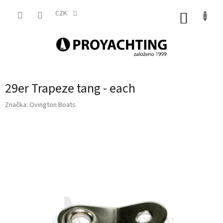
Přejít
na
CZK
NÁKUP
obsah
KOŠÍK
29er Trapeze tang - each
Značka:
Ovington Boats