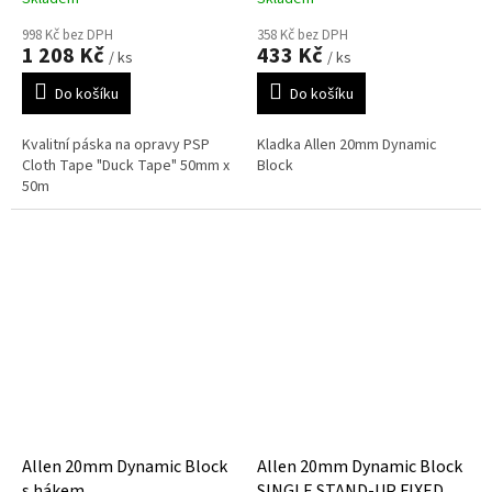
998 Kč bez DPH
358 Kč bez DPH
1 208 Kč
433 Kč
/ ks
/ ks
Do košíku
Do košíku
Kvalitní páska na opravy PSP
Kladka Allen 20mm Dynamic
Cloth Tape "Duck Tape" 50mm x
Block
50m
Allen 20mm Dynamic Block
Allen 20mm Dynamic Block
s hákem
SINGLE STAND-UP FIXED