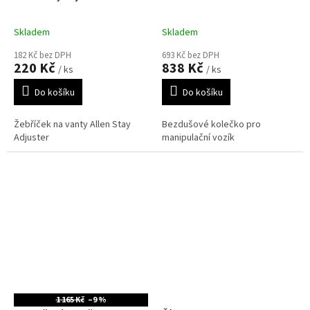
Skladem
Skladem
182 Kč bez DPH
693 Kč bez DPH
220 Kč
838 Kč
/ ks
/ ks
Do košíku
Do košíku
Žebříček na vanty Allen Stay
Bezdušové kolečko pro
Adjuster
manipulační vozík
1 165 Kč
–9 %