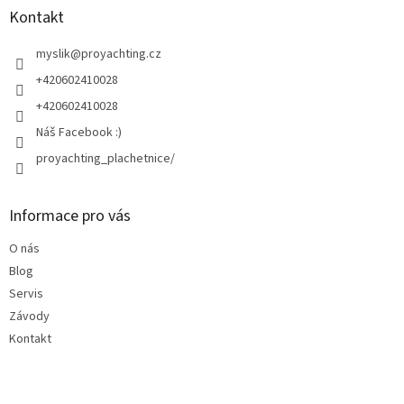
a
Kontakt
t
í
myslik
@
proyachting.cz
+420602410028
+420602410028
Náš Facebook :)
proyachting_plachetnice/
Informace pro vás
O nás
Blog
Servis
Závody
Kontakt