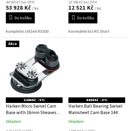
44 569 Kč bez DPH
10 348 Kč bez DPH
53 928 Kč
12 521 Kč
/ ks
/ ks
Do košíku
Do košíku
Kompletní stěžeň RS500
Kormidelní list RS Short
Akce
3 244 Kč
–9 %
4 834 Kč
–9 %
Harken Micro Swivel Cam
Harken Ball Bearing Swivel
Base with 16mm Sheaves
Mainsheet Cam Base 144
and Adj Angle 9051
Skladem
Skladem