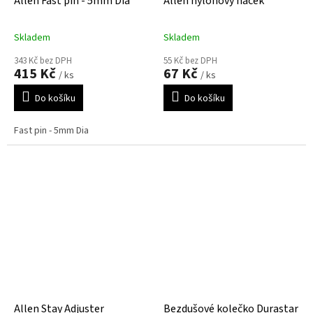
Allen Fast pin - 5mm Dia
Allen nylonový háček
Skladem
Skladem
343 Kč bez DPH
55 Kč bez DPH
415 Kč
67 Kč
/ ks
/ ks
Do košíku
Do košíku
Fast pin - 5mm Dia
Allen Stay Adjuster
Bezdušové kolečko Durastar