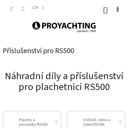
Přejít
na
CZK
NÁKUP
obsah
KOŠÍK
Příslušenství pro RS500
Náhradní díly a příslušenství
pro plachetnici RS500
Plachty a
Stěžeň, ráhno a
perseniky RS500
čeleň RS500