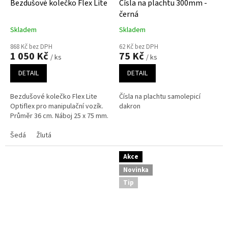
Bezdušové kolečko Flex Lite
Čísla na plachtu 300mm -
černá
Skladem
Skladem
868 Kč bez DPH
62 Kč bez DPH
1 050 Kč
75 Kč
/ ks
/ ks
DETAIL
DETAIL
Bezdušové kolečko Flex Lite
Čísla na plachtu samolepicí
Optiflex pro manipulační vozík.
dakron
Průměr 36 cm. Náboj 25 x 75 mm.
Šedá
Žlutá
Akce
Novinka
Tip