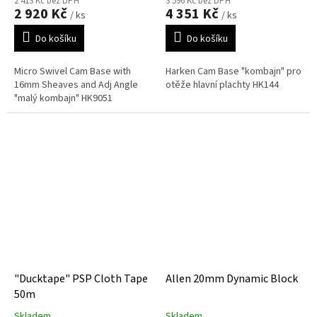
2 413 Kč bez DPH
3 596 Kč bez DPH
2 920 Kč
4 351 Kč
/ ks
/ ks
Do košíku
Do košíku
Micro Swivel Cam Base with
Harken Cam Base "kombajn" pro
16mm Sheaves and Adj Angle
otěže hlavní plachty HK144
"malý kombajn" HK9051
"Ducktape" PSP Cloth Tape
Allen 20mm Dynamic Block
50m
Skladem
Skladem