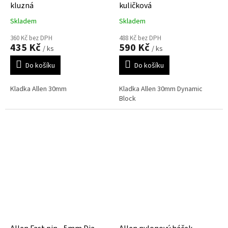
kluzná
kuličková
Skladem
Skladem
360 Kč bez DPH
488 Kč bez DPH
435 Kč
590 Kč
/ ks
/ ks
Do košíku
Do košíku
Kladka Allen 30mm
Kladka Allen 30mm Dynamic
Block