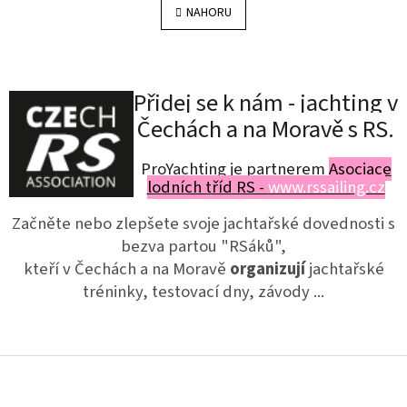
l
NAHORU
n
á
k
o
d
v
a
á
c
n
Přidej se k nám - j
achting v
í
í
p
Čechách a na Moravě s RS.
r
v
ProYachting je partnerem
Asociace
k
y
lodních tříd RS -
www.rssailing.cz
v
ý
Začněte nebo zlepšete svoje jachtařské dovednosti s
p
bezva partou "RSáků",
i
kteří v Čechách a na Moravě
organizují
jachtařské
s
u
tréninky, testovací dny, závody ...
Z
á
p