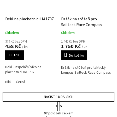
Dekl na plachetnici HA1737
Držák na stěžeň pro
Sailteck Race Compass
Skladem
Skladem
379 Kč bez DPH
1 446 Kč bez DPH
458 Kč
1 750 Kč
/ ks
/ ks
DETAIL
Do košíku
Dekl - inspekční víko na
Držák na stěžeň pro taktický
plachetnici HA1737
kompas Sailteck Race Compass
Bílá
Černá
NAČÍST 18 DALŠÍCH
S
1
6
t
O
r
97
položek celkem
v
á