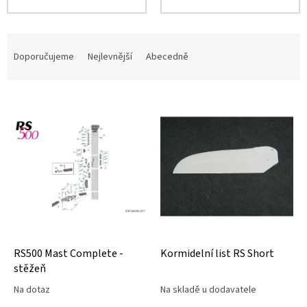
Ř
a
Doporučujeme
Nejlevnější
Abecedně
z
e
V
n
ý
í
p
p
i
r
s
o
p
d
r
u
o
k
d
t
u
ů
k
RS500 Mast Complete -
Kormidelní list RS Short
t
stěžeň
ů
Na dotaz
Na skladě u dodavatele