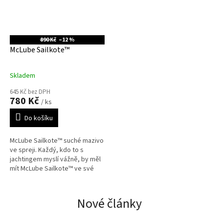
890 Kč
–12 %
McLube Sailkote™
Skladem
645 Kč bez DPH
780 Kč
/ ks
Do košíku
McLube Sailkote™ suché mazivo
ve spreji. Každý, kdo to s
jachtingem myslí vážně, by měl
mít McLube Sailkote™ ve své
"basičce" s nářadím!
Nové články