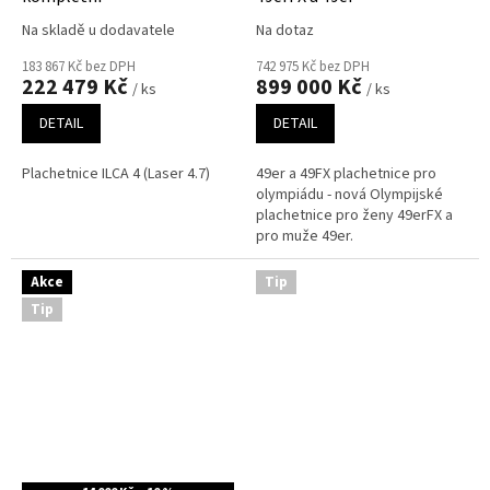
M
A
Na skladě u dodavatele
Na dotaz
183 867 Kč bez DPH
742 975 Kč bez DPH
222 479 Kč
899 000 Kč
/ ks
/ ks
DETAIL
DETAIL
Plachetnice ILCA 4 (Laser 4.7)
49er a 49FX plachetnice pro
olympiádu - nová Olympijské
plachetnice pro ženy 49erFX a
pro muže 49er.
Akce
Tip
Tip