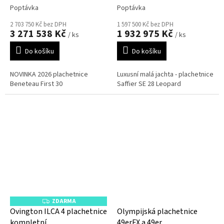
Leopard
Poptávka
Poptávka
2 703 750 Kč bez DPH
1 597 500 Kč bez DPH
3 271 538 Kč
1 932 975 Kč
/ ks
/ ks
Do košíku
Do košíku
NOVINKA 2026 plachetnice
Luxusní malá jachta - plachetnice
Beneteau First 30
Saffier SE 28 Leopard
ZDARMA
Z
D
Ovington ILCA 4 plachetnice
Olympijská plachetnice
A
kompletní
49erFX a 49er
R