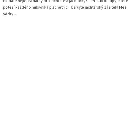
Hledáte nejlepší dárky pro jachtaře a jachtařky? Praktické tipy, které
potěší každého milovníka plachetnic. Darujte jachtařský zážitek! Mezi
sázky...