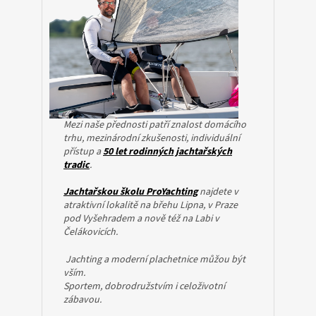
o
u
r
o
d
i
Mezi naše přednosti patří znalost domácího
n
trhu, mezinárodní zkušenosti, individuální
u
přístup a
50 let rodinných jachtařských
tradic
.
Jachtařskou školu ProYachting
najdete v
atraktivní lokalitě na břehu Lipna, v Praze
pod Vyšehradem a nově též na Labi v
Čelákovicích.
Jachting a moderní plachetnice můžou být
vším.
Sportem, dobrodružstvím i celoživotní
zábavou.