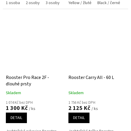
sportovních plachetnicích a...
1 osoba
2 osoby
3 osoby
Yellow / žluté
Black / černé
Da
Rooster Pro Race 2F -
Rooster Carry All - 60 L
dlouhé prsty
Skladem
Skladem
1 074 Kč bez DPH
1 756 Kč bez DPH
1 300 Kč
2 125 Kč
/ ks
/ ks
DETAIL
DETAIL