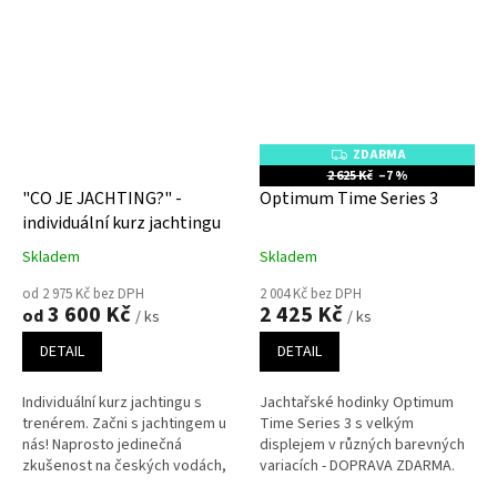
ZDARMA
Z
D
2 625 Kč
–7 %
A
"CO JE JACHTING?" -
Optimum Time Series 3
R
M
individuální kurz jachtingu
A
Skladem
Skladem
od 2 975 Kč bez DPH
2 004 Kč bez DPH
3 600 Kč
2 425 Kč
od
/ ks
/ ks
DETAIL
DETAIL
Individuální kurz jachtingu s
Jachtařské hodinky Optimum
trenérem. Začni s jachtingem u
Time Series 3 s velkým
nás! Naprosto jedinečná
displejem v různých barevných
zkušenost na českých vodách,
variacích - DOPRAVA ZDARMA.
jachtařský kurz na malých