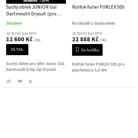
14 000 Kč
–10 %
Suchý oblek JUNIOR Gul
Rolfok furler FURLEX 50S
Dartmouth Drysuit (pro
děti)
Skladem
Na skladě u dodavatele
10 413 Kč bez DPH
18 916 Kč bez DPH
12 600 Kč
22 888 Kč
/ ks
/ ks
DETAIL
Do košíku
Suchý oblek pro děti Junior GUL
Rolfok furler FURLEX 50S pro
Dartmouth Eclip Zip Drysuit
plachetnice 5,5-8m
JS
JM
JL