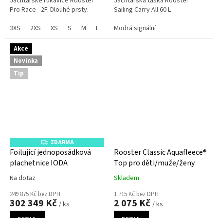
Jachtařské rukavice Rooster
Jachtařská taška Rooster
Pro Race - 2F. Dlouhé prsty.
Sailing Carry All 60 L
3XS
2XS
XS
S
M
L
XL
Modrá signální
XXL
Akce
Novinka
Tip
ZDARMA
Z
D
Foilující jednoposádková
Rooster Classic Aquafleece®
A
plachetnice IODA
Top pro děti/muže/ženy
R
M
A
Na dotaz
Skladem
249 875 Kč bez DPH
1 715 Kč bez DPH
302 349 Kč
2 075 Kč
/ ks
/ ks