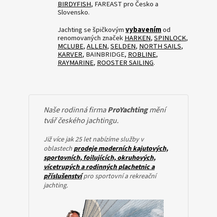
BIRDYFISH
, FAREAST pro Česko a
n
Slovensko.
y
Jachting se špičkovým
vybavením
od
a
renomovaných značek
HARKEN
,
SPINLOCK
,
f
MCLUBE
,
ALLEN
,
SELDEN
,
NORTH SAILS
,
KARVER
, BAINBRIDGE,
ROBLINE
,
o
RAYMARINE
,
ROOSTER SAILING
.
i
l
i
Naše rodinná firma
ProYachting
mění
n
tvář českého jachtingu.
g
Již více jak 25 let nabízíme služby v
p
oblastech
prodeje moderních kajutových,
r
sportovních, foilujících, okruhových,
vícetrupých a rodinných plachetnic a
o
příslušenství
pro sportovní a rekreační
c
jachting.
e
l