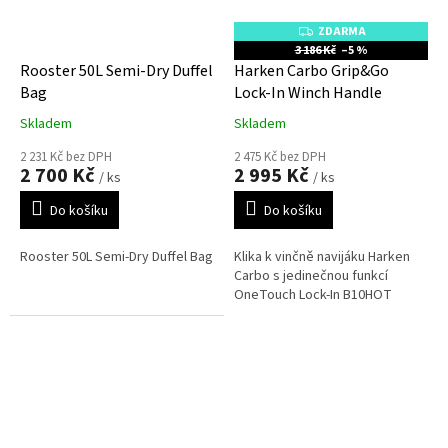
ZDARMA
Z
D
3 186 Kč
–5 %
A
Rooster 50L Semi-Dry Duffel
Harken Carbo Grip&Go
R
M
Bag
Lock-In Winch Handle
A
Skladem
Skladem
2 231 Kč bez DPH
2 475 Kč bez DPH
2 700 Kč
2 995 Kč
/ ks
/ ks
Do košíku
Do košíku
Rooster 50L Semi-Dry Duffel Bag
Klika k vinčně navijáku Harken
Carbo s jedinečnou funkcí
OneTouch Lock-In B10HOT