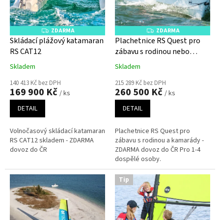
ZDARMA
ZDARMA
Z
Z
D
D
Skládací plážový katamaran
Plachetnice RS Quest pro
A
A
RS CAT12
zábavu s rodinou nebo
R
R
M
M
kamarády
A
A
Skladem
Skladem
140 413 Kč bez DPH
215 289 Kč bez DPH
169 900 Kč
260 500 Kč
/ ks
/ ks
DETAIL
DETAIL
Volnočasový skládací katamaran
Plachetnice RS Quest pro
RS CAT12 skladem - ZDARMA
zábavu s rodinou a kamarády -
dovoz do ČR
ZDARMA dovoz do ČR Pro 1-4
dospělé osoby.
Tip