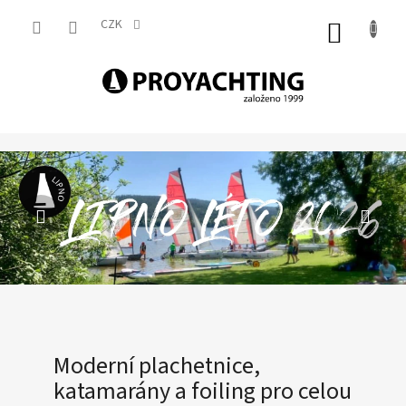
Přejít
na
CZK
NÁKUP
obsah
KOŠÍK
M
Předchozí
Násl
o
d
e
r
n
í
p
l
Moderní plachetnice,
a
katamarány a foiling pro celou
c