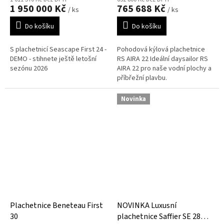
1 950 000 Kč
765 688 Kč
/ ks
/ ks
Do košíku
Do košíku
S plachetnicí Seascape First 24 -
Pohodová kýlová plachetnice
DEMO - stihnete ještě letošní
RS AIRA 22 Ideální daysailor RS
sezónu 2026
AIRA 22 pro naše vodní plochy a
příbřežní plavbu.
Novinka
Plachetnice Beneteau First
NOVINKA Luxusní
30
plachetnice Saffier SE 28