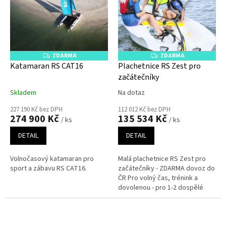
ZDARMA
ZDARMA
Z
Z
D
D
Katamaran RS CAT16
Plachetnice RS Zest pro
A
A
začátečníky
R
R
M
M
A
A
Skladem
Na dotaz
227 190 Kč bez DPH
112 012 Kč bez DPH
274 900 Kč
135 534 Kč
/ ks
/ ks
DETAIL
DETAIL
Volnočasový katamaran pro
Malá plachetnice RS Zest pro
sport a zábavu RS CAT16.
začátečníky - ZDARMA dovoz do
ČR Pro volný čas, trénink a
dovolenou - pro 1-2 dospělé
nebo až pro 3 děti.