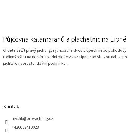
Půjčovna katamaranů a plachetnic na Lipně
Chcete zažít pravý jachting, rychlost na dvou trupech nebo pohodový
rodinný výlet na největší vodní ploše v ČR? Lipno nad Vltavou nabízí pro
jachtaře naprosto ideální podmínky....
Z
á
p
a
Kontakt
t
í
myslik
@
proyachting.cz
+420602410028