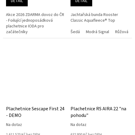
DETAIL
DETAIL
Akce 2026 ZDARMA dovoz do ČR
Jachtařská bunda Rooster
- Foilující jednoposádková
Classic Aquafleece® Top
plachetnice IODA pro
začátečníky
Šedá
Modrá Signal
Růžová
Plachetnice Sescape First 24
Plachetnice RS AIRA 22 "na
- DEMO
pohodu"
Na dotaz
Na dotaz
1 611 570 Kč bez DPH
632 800 Kč bez DPH