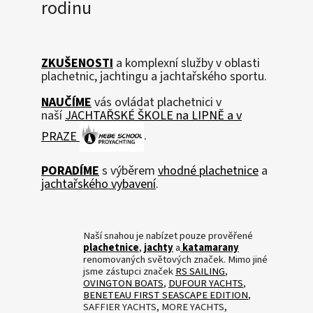
rodinu
h
e
t
ZKUŠENOSTI
a komplexní služby v oblasti
n
plachetnic, jachtingu a jachtařského sportu.
i
NAUČÍME
vás ovládat plachetnici v
c
naší
JACHTAŘSKÉ ŠKOLE na LIPNĚ a v
e
PRAZE
.
,
k
PORADÍME
s výběrem
vhodné plachetnice
a
jachtařského vybavení
.
a
t
a
Naší snahou je nabízet pouze prověřené
m
plachetnice
,
jachty
a
katamarany
renomovaných světových značek. Mimo jiné
a
jsme zástupci značek
RS SAILING
,
r
OVINGTON BOATS
,
DUFOUR YACHTS
,
BENETEAU FIRST SEASCAPE EDITION
,
á
SAFFIER YACHTS, MORE YACHTS,