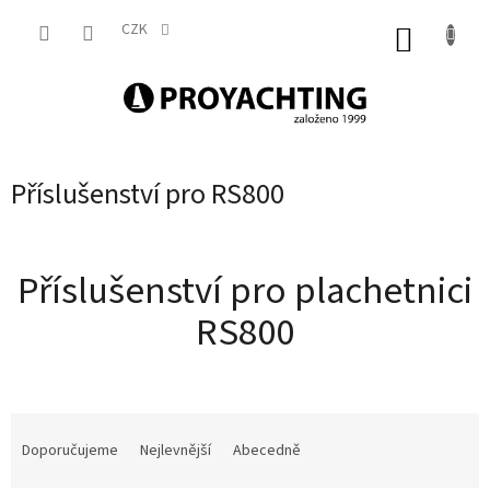
Přejít
na
CZK
NÁKUP
obsah
KOŠÍK
Příslušenství pro RS800
Příslušenství pro plachetnici
RS800
Ř
a
Doporučujeme
Nejlevnější
Abecedně
z