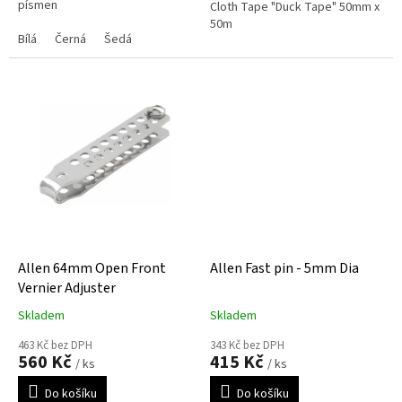
písmen
Cloth Tape "Duck Tape" 50mm x
50m
Bílá
Černá
Šedá
Allen 64mm Open Front
Allen Fast pin - 5mm Dia
Vernier Adjuster
Skladem
Skladem
463 Kč bez DPH
343 Kč bez DPH
560 Kč
415 Kč
/ ks
/ ks
Do košíku
Do košíku