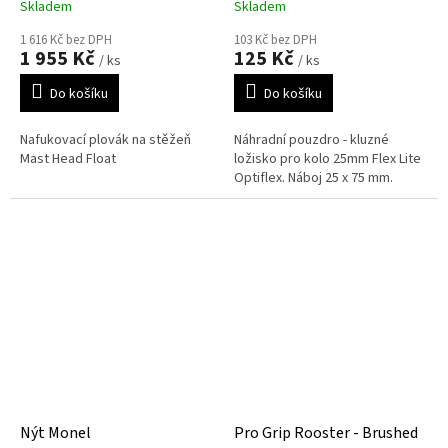
Skladem
Skladem
1 616 Kč bez DPH
103 Kč bez DPH
1 955 Kč
125 Kč
/ ks
/ ks
Do košíku
Do košíku
Nafukovací plovák na stěžeň
Náhradní pouzdro - kluzné
Mast Head Float
ložisko pro kolo 25mm Flex Lite
Optiflex. Náboj 25 x 75 mm.
Nýt Monel
Pro Grip Rooster - Brushed