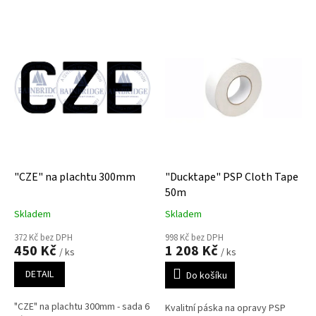
e
V
n
ý
í
p
p
i
r
s
o
p
d
r
u
o
k
d
t
u
ů
k
"CZE" na plachtu 300mm
"Ducktape" PSP Cloth Tape
t
50m
ů
Skladem
Skladem
372 Kč bez DPH
998 Kč bez DPH
450 Kč
1 208 Kč
/ ks
/ ks
DETAIL
Do košíku
"CZE" na plachtu 300mm - sada 6
Kvalitní páska na opravy PSP