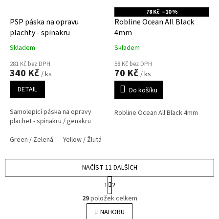
78 Kč
–10 %
PSP páska na opravu
Robline Ocean All Black
plachty - spinakru
4mm
Skladem
Skladem
281 Kč bez DPH
58 Kč bez DPH
340 Kč
70 Kč
/ ks
/ ks
DETAIL
Do košíku
Samolepicí páska na opravy
Robline Ocean All Black 4mm
plachet - spinakru / genakru
Green / Zelená
Yellow / Žlutá
Fluorescent Yellow / Flo žlutá
Pink
NAČÍST 11 DALŠÍCH
S
1
2
t
O
r
29
položek celkem
v
á
l
NAHORU
n