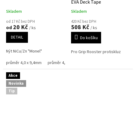
EVA Deck Tape
Skladem
Skladem
od 17 Kč bez DPH
420 Kč bez DPH
20 Kč
508 Kč
od
/ ks
/ ks
DETAIL
Do košíku
Nýt NiCu/Zn "Monel"
Pro Grip Rooster protiskluz
průměr 4,0 x 9,4mm
průměr 4,8 x 7,6mm
průměr 4,8 x 9,1mm
pr
Akce
Novinka
Tip