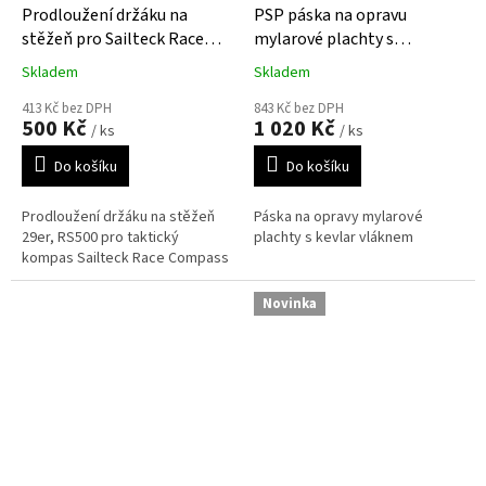
Prodloužení držáku na
PSP páska na opravu
stěžeň pro Sailteck Race
mylarové plachty s
Compass pro 29er a RS500
kevlarem
Skladem
Skladem
413 Kč bez DPH
843 Kč bez DPH
500 Kč
1 020 Kč
/ ks
/ ks
Do košíku
Do košíku
Prodloužení držáku na stěžeň
Páska na opravy mylarové
29er, RS500 pro taktický
plachty s kevlar vláknem
kompas Sailteck Race Compass
Novinka