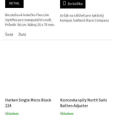
DETAIL
Do košíku
Bezdušové kolečko Flex Lite
Držák na stěžeň pro taktický
Optiflex pro manipulační vozík.
kompas Sailteck Race Compass
Průměr 36 cm. Náboj 25 x 75 mm.
Šedá
Žlutá
Harken Single Micro Block
Koncovka spíry North Sails
224
Batten Adjuster
Skladem
Skladem