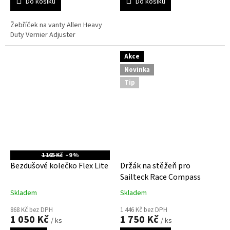
Do košíku
Do košíku
Žebříček na vanty Allen Heavy
Duty Vernier Adjuster
Akce
Novinka
Tip
1 165 Kč
–9 %
Bezdušové kolečko Flex Lite
Držák na stěžeň pro
Sailteck Race Compass
Skladem
Skladem
868 Kč bez DPH
1 446 Kč bez DPH
1 050 Kč
1 750 Kč
/ ks
/ ks