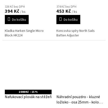
326 Kč bez DPH
374 Kč bez DPH
394 Kč
453 Kč
/ ks
/ ks
Do košíku
Do košíku
Kladka Harken Single Micro
Koncovka spíry North Sails
Block HK224
Batten Adjuster
2 300 Kč
–15 %
Nafukovací plovák na stěžeň
Náhradní pouzdro - kluzné
ložisko - osa 25mm - kolo
Flex Lite Optiflex