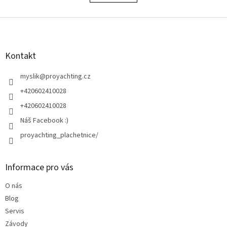
á
k
o
d
v
Z
a
á
c
á
n
í
p
í
p
a
Kontakt
r
t
v
í
myslik
@
proyachting.cz
k
y
+420602410028
v
+420602410028
ý
p
Náš Facebook :)
i
proyachting_plachetnice/
s
u
Informace pro vás
O nás
Blog
Servis
Závody