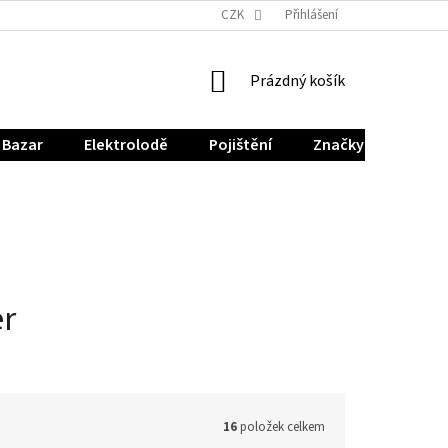
CZK
Přihlášení
NÁKUPNÍ
Prázdný košík
KOŠÍK
Bazar
Elektrolodě
Pojištění
Značky
er
16
položek celkem