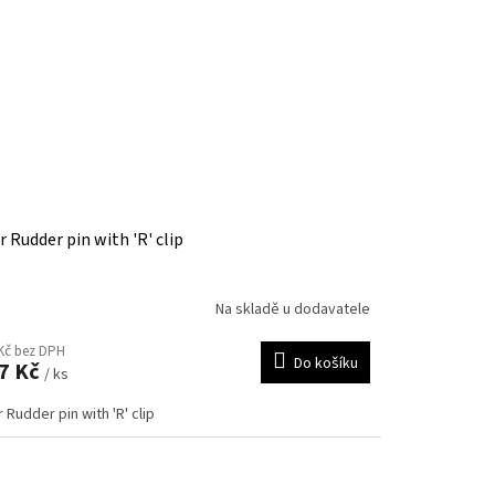
r Rudder pin with 'R' clip
Na skladě u dodavatele
Kč bez DPH
Do košíku
7 Kč
/ ks
 Rudder pin with 'R' clip