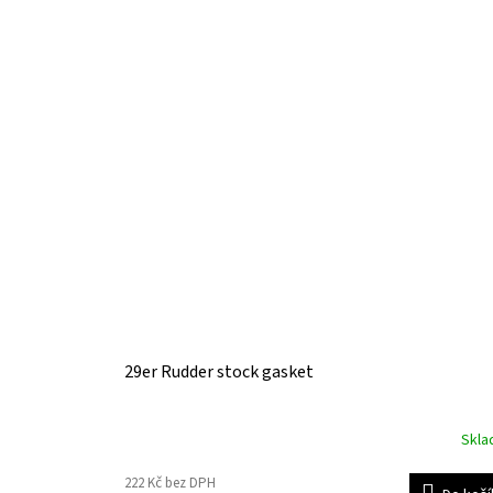
29er Rudder stock gasket
Skl
222 Kč bez DPH