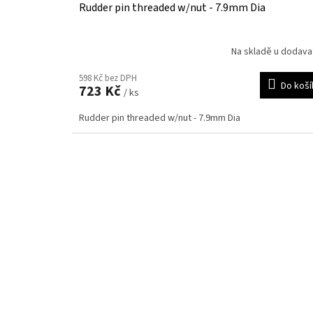
Rudder pin threaded w/nut - 7.9mm Dia
Na skladě u dodava
598 Kč bez DPH
Do koší
723 Kč
/ ks
Rudder pin threaded w/nut - 7.9mm Dia