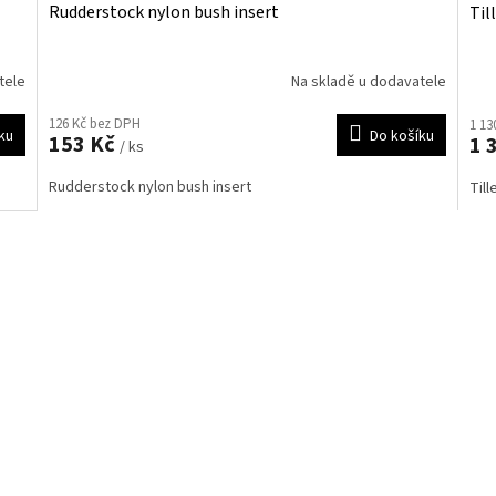
Rudderstock nylon bush insert
Til
tele
Na skladě u dodavatele
126 Kč bez DPH
1 13
ku
Do košíku
153 Kč
1 
/ ks
Rudderstock nylon bush insert
Till