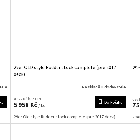
29er OLD style Rudder stock complete (pre 2017
29e
deck)
tele
Na skladě u dodavatele
4 922 Kč bez DPH
626 
ku
Do košíku
5 956 Kč
75
/ ks
29er Old style Rudder stock complete (pre 2017 deck)
29er