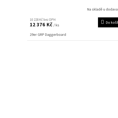
Na skladě u dodava
10 228 Kč bez DPH
Do koší
12 376 Kč
/ ks
29er GRP Daggerboard