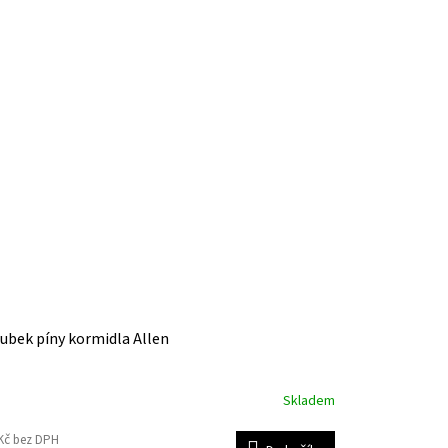
ubek píny kormidla Allen
Skladem
Kč bez DPH