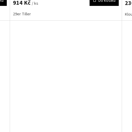
ku
Do košíku
914 Kč
23
/ ks
29er Tiller
Klou