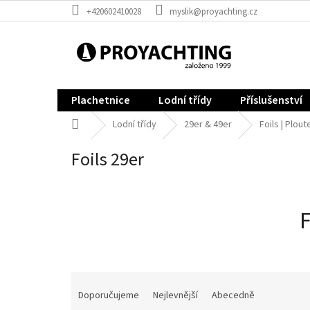
Přejít
+420602410028
myslik@proyachting.cz
na
obsah
Plachetnice
Lodní třídy
Příslušenství
Domů
Lodní třídy
29er & 49er
Foils | Plou
Foils 29er
F
Ř
a
Doporučujeme
Nejlevnější
Abecedně
z