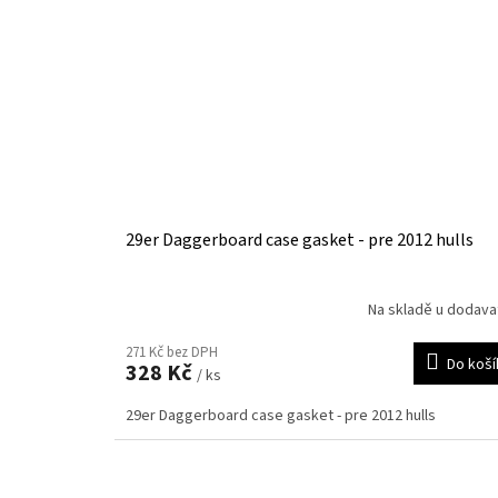
29er Daggerboard case gasket - pre 2012 hulls
Na skladě u dodava
271 Kč bez DPH
Do koší
328 Kč
/ ks
29er Daggerboard case gasket - pre 2012 hulls