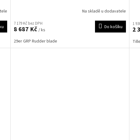
tele
Na skladě u dodavatele
7 179 Kč bez DPH
1 93
ku
Do košíku
8 687 Kč
2 
/ ks
29er GRP Rudder blade
Till