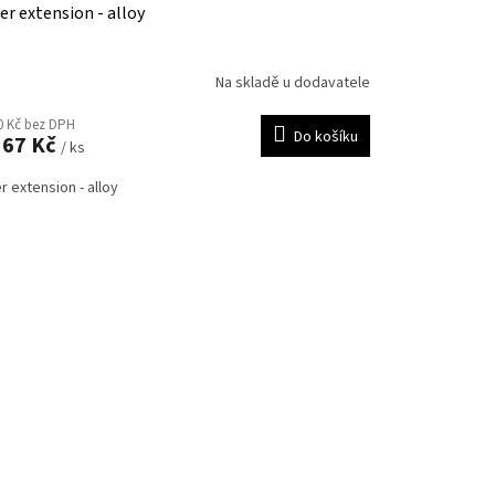
ler extension - alloy
Na skladě u dodavatele
0 Kč bez DPH
Do košíku
367 Kč
/ ks
er extension - alloy