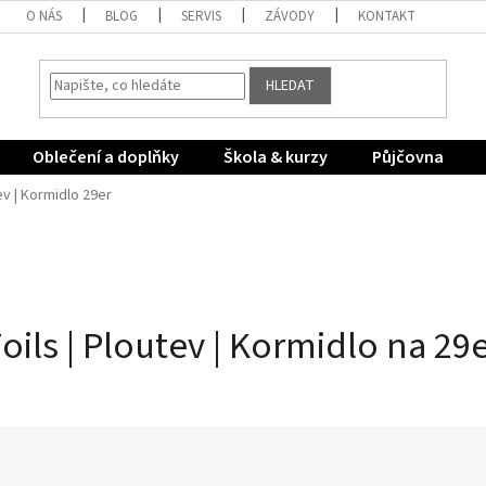
O NÁS
BLOG
SERVIS
ZÁVODY
KONTAKT
HLEDAT
Oblečení a doplňky
Škola & kurzy
Půjčovna
tev | Kormidlo 29er
oils | Ploutev | Kormidlo na 29