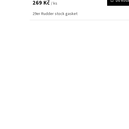
Do koší
269 Kč
/ ks
29er Rudder stock gasket