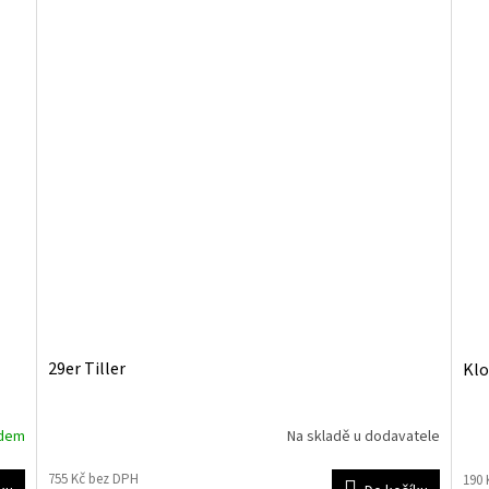
29er Tiller
Klo
adem
Na skladě u dodavatele
755 Kč bez DPH
190 