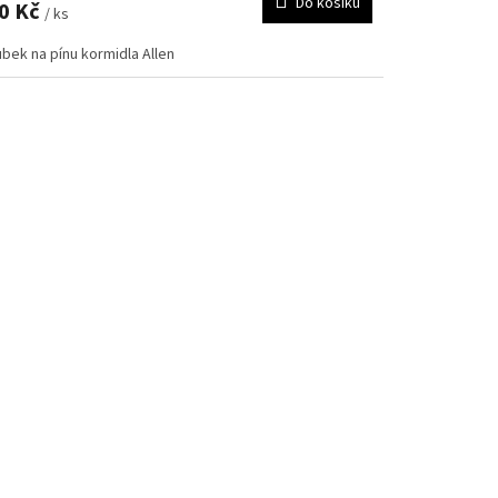
Do košíku
0 Kč
/ ks
bek na pínu kormidla Allen