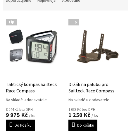
a
Doporučujeme
Nejlevnější
Abecedně
z
e
V
n
Tip
Tip
ý
í
p
p
i
r
s
o
p
d
r
u
o
k
d
t
u
ů
k
Taktický kompas Sailteck
Držák na palubu pro
t
Race Compass
Sailteck Race Compass
ů
Na skladě u dodavatele
Na skladě u dodavatele
8 244 Kč bez DPH
1 033 Kč bez DPH
9 975 Kč
1 250 Kč
/ ks
/ ks
Do košíku
Do košíku