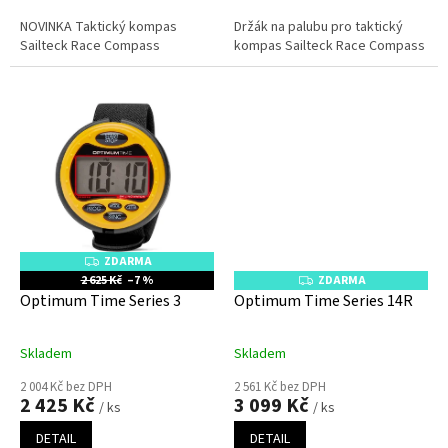
NOVINKA Taktický kompas
Držák na palubu pro taktický
Sailteck Race Compass
kompas Sailteck Race Compass
ZDARMA
Z
D
2 625 Kč
–7 %
ZDARMA
Z
A
D
Optimum Time Series 3
Optimum Time Series 14R
R
A
M
R
A
M
A
Skladem
Skladem
2 004 Kč bez DPH
2 561 Kč bez DPH
2 425 Kč
3 099 Kč
/ ks
/ ks
DETAIL
DETAIL