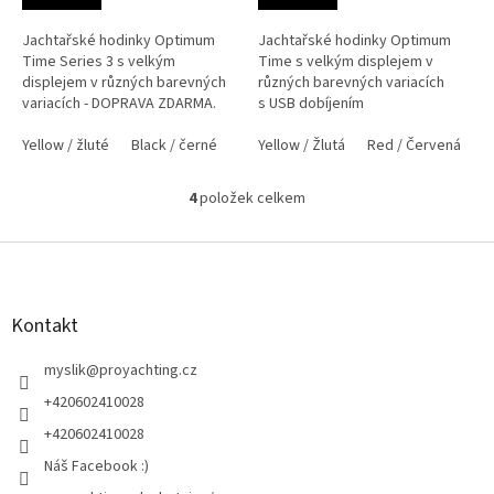
Jachtařské hodinky Optimum
Jachtařské hodinky Optimum
Time Series 3 s velkým
Time s velkým displejem v
displejem v různých barevných
různých barevných variacích
variacích - DOPRAVA ZDARMA.
s USB dobíjením
Yellow / žluté
Black / černé
Dark Blue / tmavě modré
Yellow / Žlutá
Red / Červená
Pink / růž
4
položek celkem
O
v
l
Z
á
á
d
p
a
a
Kontakt
c
t
í
í
myslik
@
proyachting.cz
p
r
+420602410028
v
+420602410028
k
y
Náš Facebook :)
v