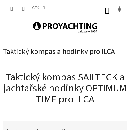
Přejít
na
CZK
NÁKUP
obsah
KOŠÍK
Taktický kompas a hodinky pro ILCA
Taktický kompas SAILTECK a
jachtařské hodinky OPTIMUM
TIME pro ILCA
Ř