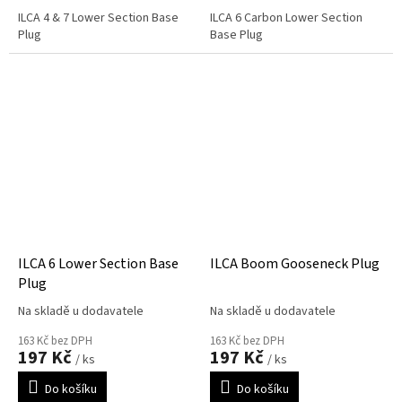
ILCA 4 & 7 Lower Section Base
ILCA 6 Carbon Lower Section
Plug
Base Plug
ILCA 6 Lower Section Base
ILCA Boom Gooseneck Plug
Plug
Na skladě u dodavatele
Na skladě u dodavatele
163 Kč bez DPH
163 Kč bez DPH
197 Kč
197 Kč
/ ks
/ ks
Do košíku
Do košíku