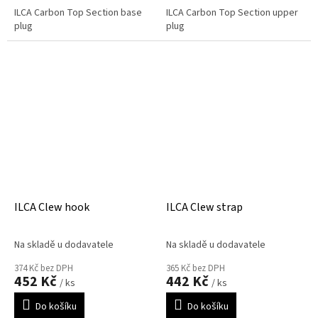
ILCA Carbon Top Section base
ILCA Carbon Top Section upper
plug
plug
ILCA Clew hook
ILCA Clew strap
Na skladě u dodavatele
Na skladě u dodavatele
374 Kč bez DPH
365 Kč bez DPH
452 Kč
442 Kč
/ ks
/ ks
Do košíku
Do košíku