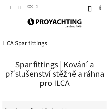
Přejít
na
CZK
NÁKUP
obsah
KOŠÍK
ILCA Spar fittings
Spar fittings | Kování a
příslušenství stěžně a ráhna
pro ILCA
Ř