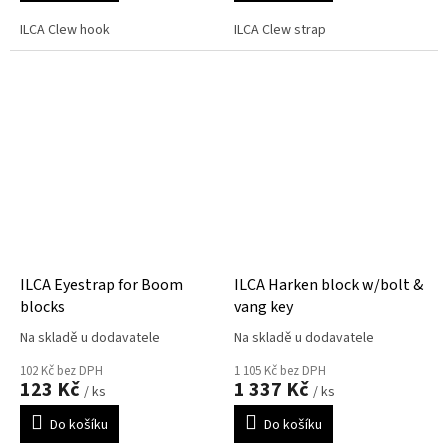
ILCA Clew hook
ILCA Clew strap
ILCA Eyestrap for Boom
ILCA Harken block w/bolt &
blocks
vang key
Na skladě u dodavatele
Na skladě u dodavatele
102 Kč bez DPH
1 105 Kč bez DPH
123 Kč
1 337 Kč
/ ks
/ ks
Do košíku
Do košíku