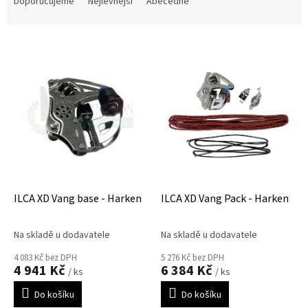
a
Doporučujeme
Nejlevnější
Abecedně
z
e
V
n
ý
í
p
p
i
r
s
o
p
d
r
u
o
k
d
t
u
ů
k
ILCA XD Vang base - Harken
ILCA XD Vang Pack - Harken
t
ů
Na skladě u dodavatele
Na skladě u dodavatele
4 083 Kč bez DPH
5 276 Kč bez DPH
4 941 Kč
6 384 Kč
/ ks
/ ks
Do košíku
Do košíku