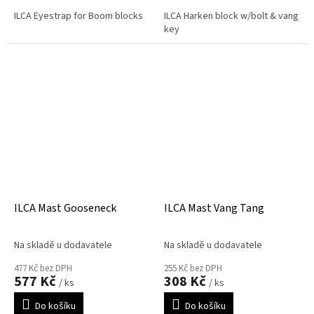
ILCA Eyestrap for Boom blocks
ILCA Harken block w/bolt & vang
key
ILCA Mast Gooseneck
ILCA Mast Vang Tang
Na skladě u dodavatele
Na skladě u dodavatele
477 Kč bez DPH
255 Kč bez DPH
577 Kč
308 Kč
/ ks
/ ks
Do košíku
Do košíku