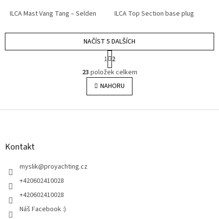
ILCA Mast Vang Tang – Selden
ILCA Top Section base plug
NAČÍST 5 DALŠÍCH
S
1
2
t
O
r
23
položek celkem
v
á
l
NAHORU
n
á
k
o
d
v
Z
a
á
c
á
n
í
p
í
p
a
Kontakt
r
t
v
í
myslik
@
proyachting.cz
k
y
+420602410028
v
+420602410028
ý
p
Náš Facebook :)
i