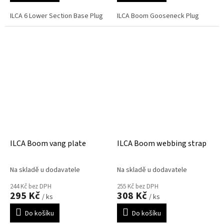
ILCA 6 Lower Section Base Plug
ILCA Boom Gooseneck Plug
ILCA Boom vang plate
ILCA Boom webbing strap
Na skladě u dodavatele
Na skladě u dodavatele
244 Kč bez DPH
255 Kč bez DPH
295 Kč
308 Kč
/ ks
/ ks
Do košíku
Do košíku