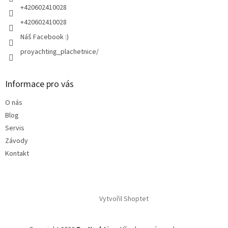
r
+420602410028
v
+420602410028
k
y
Náš Facebook :)
v
proyachting_plachetnice/
ý
p
i
s
Informace pro vás
u
O nás
Blog
Servis
Závody
Kontakt
Vytvořil Shoptet