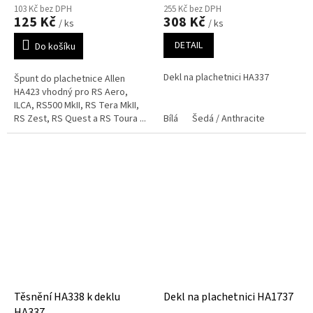
103 Kč bez DPH
255 Kč bez DPH
125 Kč
308 Kč
/ ks
/ ks
DETAIL
Do košíku
Dekl na plachetnici HA337
Špunt do plachetnice Allen
HA423 vhodný pro RS Aero,
ILCA, RS500 MkII, RS Tera MkII,
RS Zest, RS Quest a RS Toura ...
Bílá
Šedá / Anthracite
Těsnění HA338 k deklu
Dekl na plachetnici HA1737
HA337