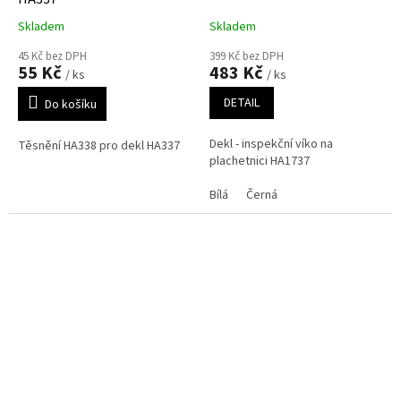
Skladem
Skladem
45 Kč bez DPH
399 Kč bez DPH
55 Kč
483 Kč
/ ks
/ ks
DETAIL
Do košíku
Dekl - inspekční víko na
Těsnění HA338 pro dekl HA337
plachetnici HA1737
Bílá
Černá