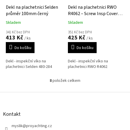
Dekl na plachetnici Selden
Dekl na plachetnici RWO
průměr 100mm černý
R4062 – Screw Insp Cover
150mm (black)
Skladem
Skladem
341 Kč bez DPH
351 Kč bez DPH
413 Kč
425 Kč
/ ks
/ ks
Do košíku
Do košíku
Dekl - inspekční víko na
Dekl - inspekční víko na
plachetnici Selden 480-284
plachetnici RWO R4062
8
položek celkem
O
v
l
Z
á
á
d
p
a
a
Kontakt
c
t
í
í
myslik
@
proyachting.cz
p