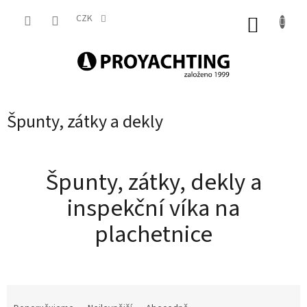
Přejít
na
CZK
NÁKUP
obsah
KOŠÍK
Špunty, zátky a dekly
Špunty, zátky, dekly a
inspekční víka na
plachetnice
Ř