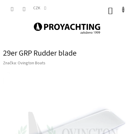
Přejít
na
CZK
NÁKUP
obsah
KOŠÍK
29er GRP Rudder blade
Značka:
Ovington Boats