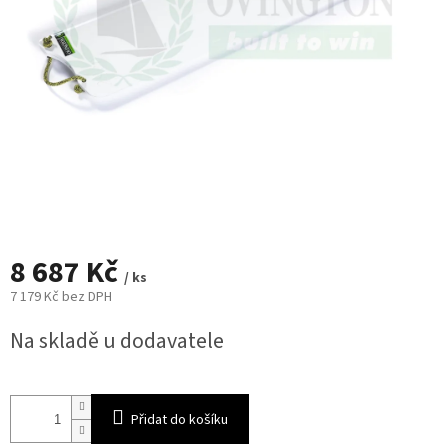
8 687 Kč
/ ks
7 179 Kč bez DPH
Měrná
Na skladě u dodavatele
cena:
Přidat do košíku