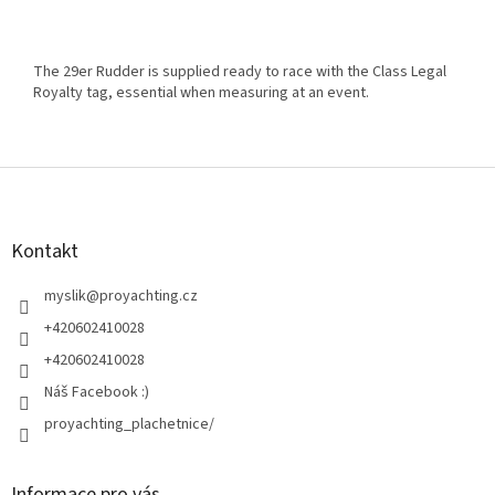
The 29er Rudder is supplied ready to race with the Class Legal
Royalty tag, essential when measuring at an event.
Z
á
p
a
Kontakt
t
í
myslik
@
proyachting.cz
+420602410028
+420602410028
Náš Facebook :)
proyachting_plachetnice/
Informace pro vás