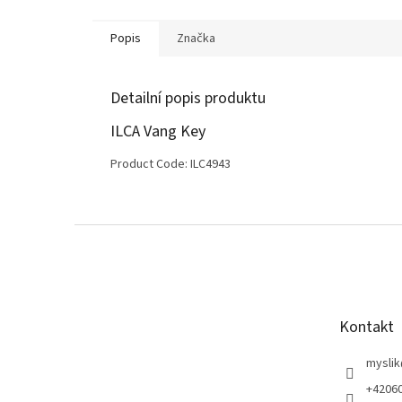
Popis
Značka
Detailní popis produktu
ILCA Vang Key
Product Code: ILC4943
Z
á
p
a
t
Kontakt
í
myslik
+4206