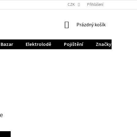
CZK
Přihlášení
NÁKUPNÍ
Prázdný košík
KOŠÍK
Bazar
Elektrolodě
Pojištění
Značky
le