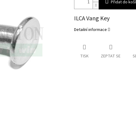
Přidat do koš
ILCA Vang Key
Detailní informace
TISK
ZEPTAT SE
S