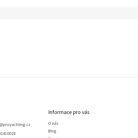
Informace pro vás
O nás
@
proyachting.cz
Blog
02410028