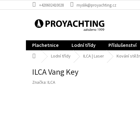
Přejít
+420602410028
myslik@proyachting.cz
na
obsah
Plachetnice
Lodní třídy
Příslušenství
Domů
Lodní třídy
ILCA | Laser
Kování stěžně
ILCA Vang Key
Značka:
ILCA