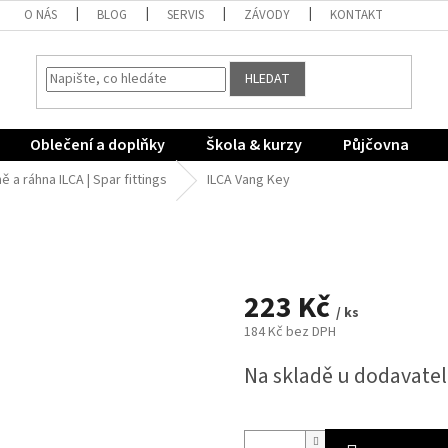
O NÁS
BLOG
SERVIS
ZÁVODY
KONTAKT
HLEDAT
Oblečení a doplňky
Škola & kurzy
Půjčovna
 a ráhna ILCA | Spar fittings
ILCA Vang Key
223 Kč
/ ks
184 Kč bez DPH
Měrná
Na skladě u dodavate
cena: