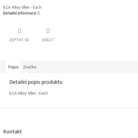
ILCA Alloy tiller - Each
Detailní informace
ZEPTAT SE
SDÍLET
Popis
Značka
Detailní popis produktu
ILCA Alloy tiller - Each
Z
á
p
a
Kontakt