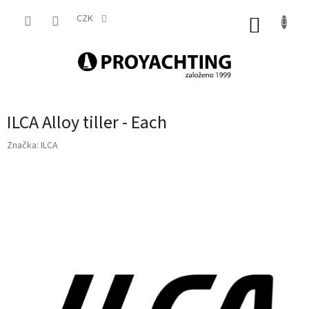
Přejít
na
CZK
NÁKUP
obsah
KOŠÍK
ILCA Alloy tiller - Each
Značka:
ILCA