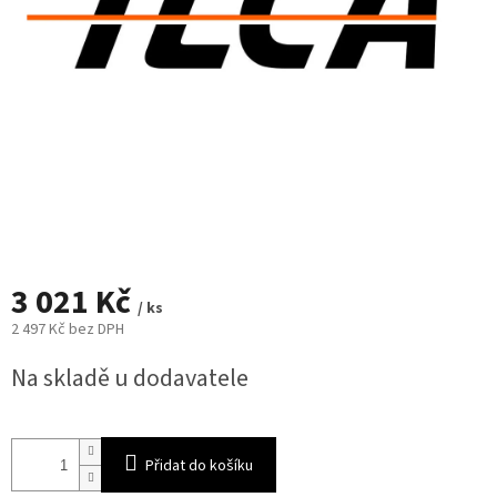
3 021 Kč
/ ks
2 497 Kč bez DPH
Měrná
Na skladě u dodavatele
cena:
Přidat do košíku