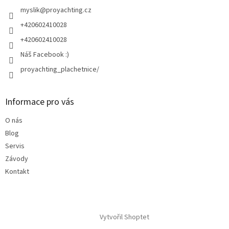
t
í
myslik
@
proyachting.cz
+420602410028
+420602410028
Náš Facebook :)
proyachting_plachetnice/
Informace pro vás
O nás
Blog
Servis
Závody
Kontakt
Vytvořil Shoptet