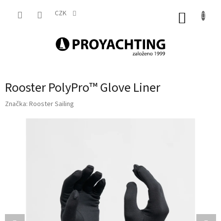
Přejít
na
CZK
NÁKUP
obsah
KOŠÍK
Rooster PolyPro™ Glove Liner
Značka:
Rooster Sailing