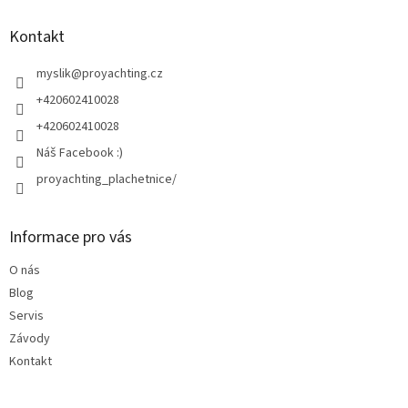
p
a
Kontakt
t
í
myslik
@
proyachting.cz
+420602410028
+420602410028
Náš Facebook :)
proyachting_plachetnice/
Informace pro vás
O nás
Blog
Servis
Závody
Kontakt