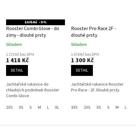
1 575 Kč
–9 %
Rooster Combi Glove - do
Rooster Pro Race 2F -
zimy - dlouhé prsty
dlouhé prsty
Skladem
Skladem
1 172 Kč bez DPH
1 074 Kč bez DPH
1 418 Kč
1 300 Kč
DETAIL
DETAIL
Jachtařské rukavice do
Jachtařské rukavice Rooster
chladných podmínek Rooster
Pro Race - 2F. Dlouhé prsty.
Combi Glove
2XS
XS
S
M
L
XL
XXL
3XS
2XS
XS
S
M
L
X
Z
á