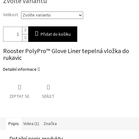
Zvolte variantu
cena:
Velikost
Přidat do košíku
Rooster PolyPro™ Glove Liner tepelná vložka do
rukavic
Detailní informace
ZEPTAT SE
SDÍLET
Popis
Videa (1)
Značka
Detailní popis produktu