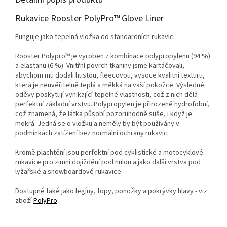
Rukavice Rooster PolyPro™ Glove Liner
Funguje jako tepelná vložka do standardních rukavic.
Rooster Polypro™ je vyroben z kombinace polypropylenu (94 %)
a elastanu (6 %). Vnitřní povrch tkaniny jsme kartáčovali,
abychom mu dodali hustou, fleecovou, vysoce kvalitní texturu,
která je neuvěřitelně teplá a měkká na vaší pokožce. Výsledné
oděvy poskytují vynikající tepelné vlastnosti, což z nich dělá
perfektní základní vrstvu. Polypropylen je přirozeně hydrofobní,
což znamená, že látka působí pozoruhodně suše, i když je
mokrá. Jedná se o vložku a neměly by být používány v
podmínkách zatížení bez normální ochrany rukavic.
Kromě plachtění jsou perfektní pod cyklistické a motocyklové
rukavice pro zimní dojíždění pod nulou a jako další vrstva pod
lyžařské a snowboardové rukavice.
Dostupné také jako legíny, topy, ponožky a pokrývky hlavy - viz
zboží
PolyPro
.