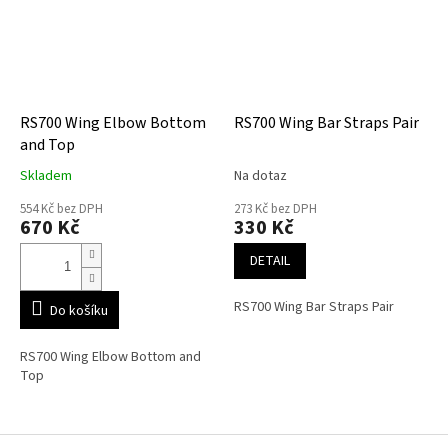
RS700 Wing Elbow Bottom
RS700 Wing Bar Straps Pair
and Top
Skladem
Na dotaz
554 Kč bez DPH
273 Kč bez DPH
670 Kč
330 Kč
DETAIL
RS700 Wing Bar Straps Pair
Do košíku
RS700 Wing Elbow Bottom and
Top
Z