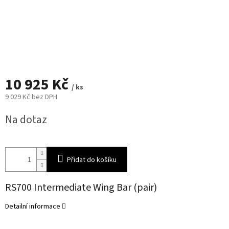
10 925 Kč
/ ks
9 029 Kč bez DPH
Měrná
Na dotaz
cena:
Přidat do košíku
RS700 Intermediate Wing Bar (pair)
Detailní informace