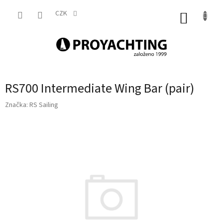
Přejít
na
CZK
NÁKUP
obsah
KOŠÍK
RS700 Intermediate Wing Bar (pair)
Značka:
RS Sailing