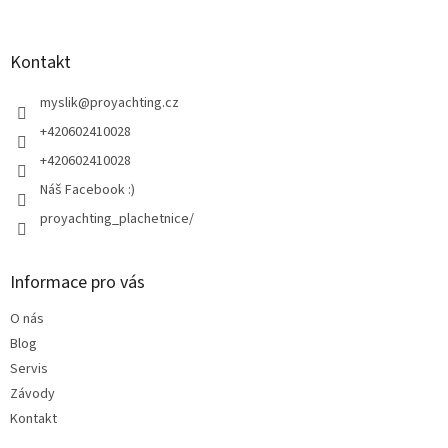
á
p
a
Kontakt
t
í
myslik
@
proyachting.cz
+420602410028
+420602410028
Náš Facebook :)
proyachting_plachetnice/
Informace pro vás
O nás
Blog
Servis
Závody
Kontakt