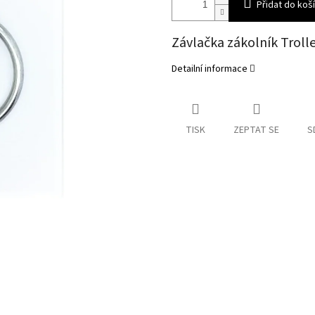
Přidat do koš
Závlačka zákolník Troll
Detailní informace
TISK
ZEPTAT SE
S