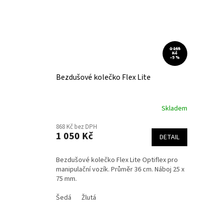
1 165
Kč
–9 %
Bezdušové kolečko Flex Lite
Skladem
868 Kč bez DPH
1 050 Kč
DETAIL
Bezdušové kolečko Flex Lite Optiflex pro
manipulační vozík. Průměr 36 cm. Náboj 25 x
75 mm.
Šedá
Žlutá