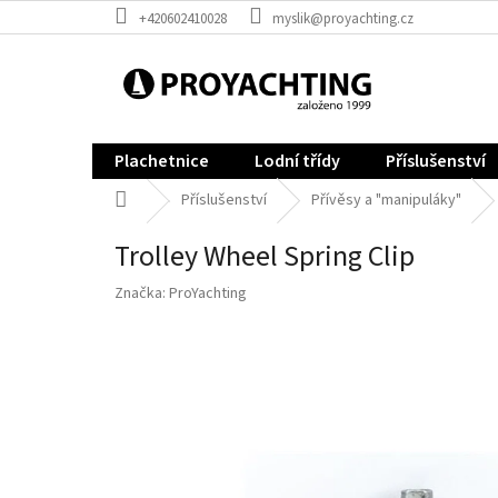
Přejít
+420602410028
myslik@proyachting.cz
na
obsah
Plachetnice
Lodní třídy
Příslušenství
Domů
Příslušenství
Přívěsy a "manipuláky"
Trolley Wheel Spring Clip
Značka:
ProYachting