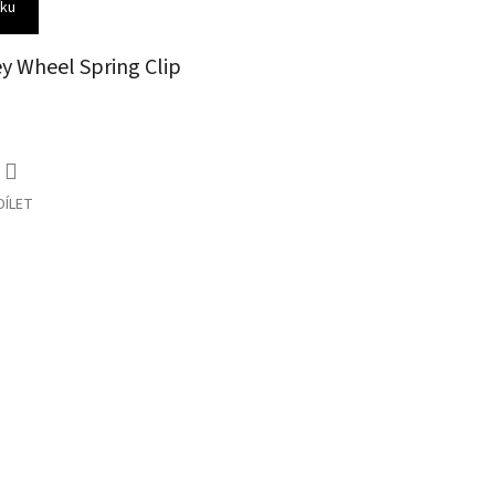
íku
ey Wheel Spring Clip
DÍLET