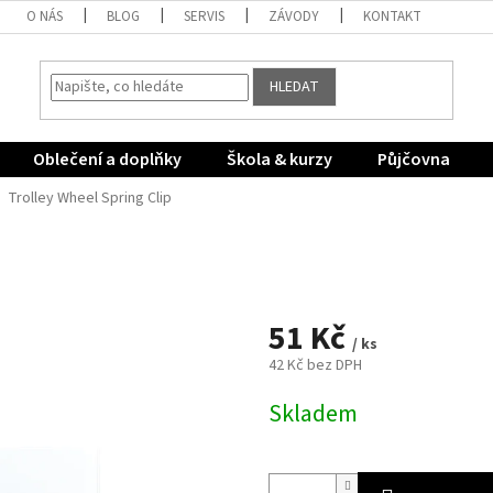
O NÁS
BLOG
SERVIS
ZÁVODY
KONTAKT
HLEDAT
Oblečení a doplňky
Škola & kurzy
Půjčovna
Trolley Wheel Spring Clip
51 Kč
/ ks
42 Kč bez DPH
Měrná
Skladem
cena: