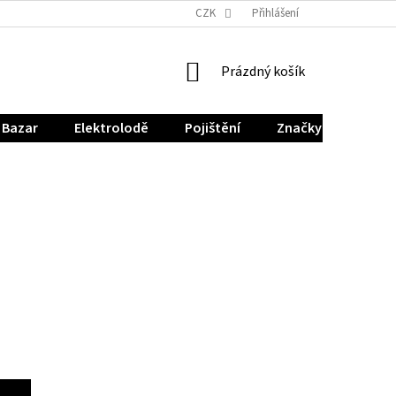
CZK
Přihlášení
NÁKUPNÍ
Prázdný košík
KOŠÍK
Bazar
Elektrolodě
Pojištění
Značky