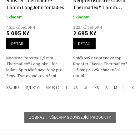
Rooster Thermaflex®
Neopren Rooster Classic
1.5mm LongJohn for ladies
Thermaflex® 1,5mm
Neopren TOP
Skladem
Skladem
4 211 Kč bez DPH
2 227 Kč bez DPH
5 095 Kč
2 695 Kč
DETAIL
DETAIL
Neopren Rooster 1,5 mm
Špičkový neoprenový top
Thermaflex® Longjohn - for
Rooster Classic Thermaflex®
ladies Speciálně navržený pro
1.5mm pro všechna roční
ženy. Tvarované rozložení
období
panelu umožňuje pohodlné a
lichotivé nošení pro ženy.
XS/UK8
S/UK10
M/UK12
L/UK14
JS
JL
XL/UK16
XS
S
M
L
XL
ZOBRAZIT VŠECHNY SOUVISEJÍCÍ PRODUKTY
Z
á