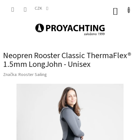
Přejít
na
CZK
NÁKUP
obsah
KOŠÍK
Neopren Rooster Classic ThermaFlex®
1.5mm LongJohn - Unisex
Značka:
Rooster Sailing