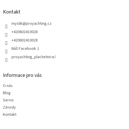
p
a
Kontakt
t
í
myslik
@
proyachting.cz
+420602410028
+420602410028
Náš Facebook :)
proyachting_plachetnice/
Informace pro vás
O nás
Blog
Servis
Závody
Kontakt