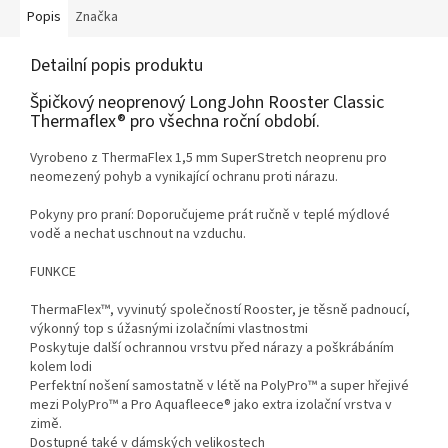
Popis
Značka
Detailní popis produktu
Špičkový neoprenový LongJohn Rooster Classic
Thermaflex® pro všechna roční období.
Vyrobeno z ThermaFlex 1,5 mm SuperStretch neoprenu pro
neomezený pohyb a vynikající ochranu proti nárazu.
Pokyny pro praní: Doporučujeme prát ručně v teplé mýdlové
vodě a nechat uschnout na vzduchu.
FUNKCE
ThermaFlex™, vyvinutý společností Rooster, je těsně padnoucí,
výkonný top s úžasnými izolačními vlastnostmi
Poskytuje další ochrannou vrstvu před nárazy a poškrábáním
kolem lodi
Perfektní nošení samostatně v létě na PolyPro™ a super hřejivé
mezi PolyPro™ a Pro Aquafleece® jako extra izolační vrstva v
zimě.
Dostupné také v dámských velikostech