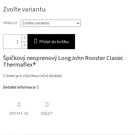
Měrná
Zvolte variantu
cena:
Velikost
Přidat do košíku
Špičkový neoprenový LongJohn Rooster Classic
Thermaflex®
1.5mm pro všechna roční období
Detailní informace
ZEPTAT SE
SDÍLET