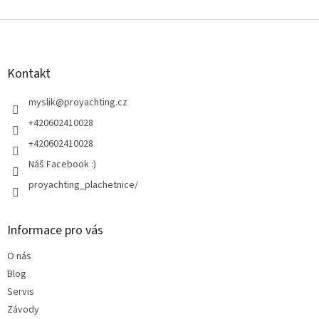
Z
á
p
a
Kontakt
t
í
myslik
@
proyachting.cz
+420602410028
+420602410028
Náš Facebook :)
proyachting_plachetnice/
Informace pro vás
O nás
Blog
Servis
Závody