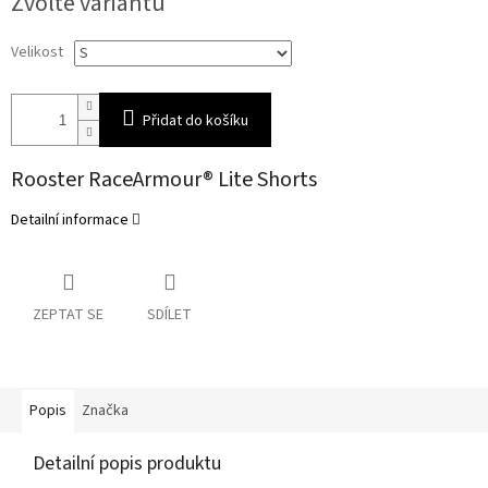
Zvolte variantu
cena:
Velikost
Přidat do košíku
Rooster RaceArmour® Lite Shorts
Detailní informace
ZEPTAT SE
SDÍLET
Popis
Značka
Detailní popis produktu