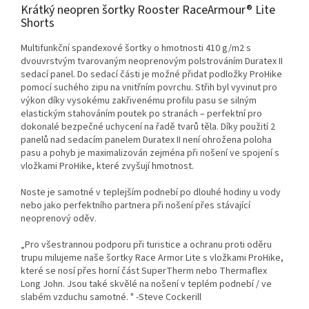
Krátký neopren šortky Rooster RaceArmour® Lite
Shorts
Multifunkční spandexové šortky o hmotnosti 410 g/m2 s
dvouvrstvým tvarovaným neoprenovým polstrováním Duratex II
sedací panel. Do sedací části je možné přidat podložky ProHike
pomocí suchého zipu na vnitřním povrchu. Střih byl vyvinut pro
výkon díky vysokému zakřivenému profilu pasu se silným
elastickým stahováním poutek po stranách – perfektní pro
dokonalé bezpečné uchycení na řadě tvarů těla. Díky použití 2
panelů nad sedacím panelem Duratex II není ohrožena poloha
pasu a pohyb je maximalizován zejména při nošení ve spojení s
vložkami ProHike, které zvyšují hmotnost.
Noste je samotné v teplejším podnebí po dlouhé hodiny u vody
nebo jako perfektního partnera při nošení přes stávající
neoprenový oděv.
„Pro všestrannou podporu při turistice a ochranu proti oděru
trupu milujeme naše šortky Race Armor Lite s vložkami ProHike,
které se nosí přes horní část SuperTherm nebo Thermaflex
Long John. Jsou také skvělé na nošení v teplém podnebí / ve
slabém vzduchu samotné. " -Steve Cockerill