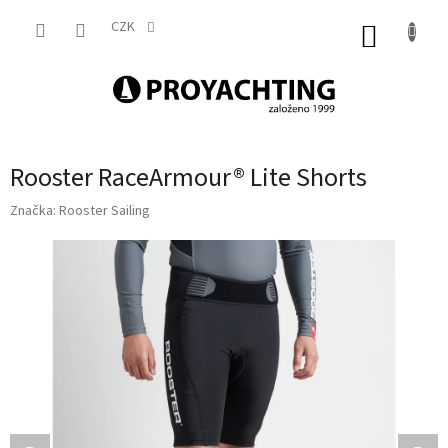
Přejít
na
CZK
NÁKUP
obsah
KOŠÍK
Rooster RaceArmour® Lite Shorts
Značka:
Rooster Sailing