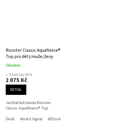
Rooster Classic Aquafleece®
Top pro děti/muže/ženy
Skladem
1 715 Kč bez DPH
2 075 Kč
DETAIL
Jachtařská bunda Rooster
Classic Aquafleece® Top
Šedá
Modrá Signal
Růžová