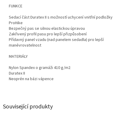
FUNKCE
Sedací část Duratex II s možností uchycení vnitřní podložky
ProHike
Bezpečný pas se silnou elastickou úpravou
Zakřivený profil pasu pro lepší přizpůsobení
Přídavný panel vzadu (nad panelem sedadla) pro lepší
manévrovatelnost
MATERIÁLY
Nylon Spandex o gramáži 410 g/m2
Duratex II
Neoprén na bázi vápence
Související produkty