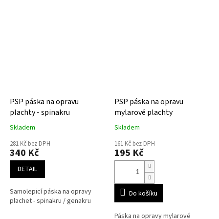
PSP páska na opravu
PSP páska na opravu
plachty - spinakru
mylarové plachty
Skladem
Skladem
281 Kč bez DPH
161 Kč bez DPH
340 Kč
195 Kč
DETAIL
Samolepicí páska na opravy
Do košíku
plachet - spinakru / genakru
Páska na opravy mylarové