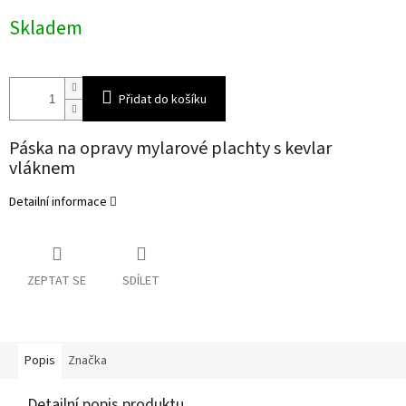
Měrná
Skladem
cena:
Přidat do košíku
Páska na opravy mylarové plachty s kevlar
vláknem
Detailní informace
ZEPTAT SE
SDÍLET
Popis
Značka
Detailní popis produktu