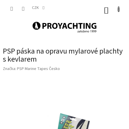
Přejít
na
CZK
NÁKUP
obsah
KOŠÍK
PSP páska na opravu mylarové plachty
s kevlarem
Značka:
PSP Marine Tapes Česko