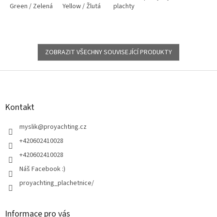
Green / Zelená
Yellow / Žlutá
Fluorescent Yellow / Flo žlutá
plachty
Pink
ZOBRAZIT VŠECHNY SOUVISEJÍCÍ PRODUKTY
Z
á
p
a
Kontakt
t
í
myslik
@
proyachting.cz
+420602410028
+420602410028
Náš Facebook :)
proyachting_plachetnice/
Informace pro vás