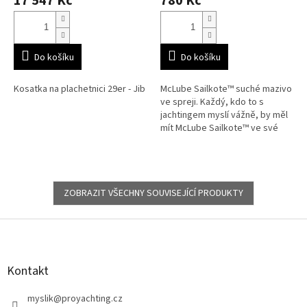
17 547 Kč
780 Kč
Do košíku
Do košíku
Kosatka na plachetnici 29er - Jib
McLube Sailkote™ suché mazivo
ve spreji. Každý, kdo to s
jachtingem myslí vážně, by měl
mít McLube Sailkote™ ve své
"basičce" s nářadím!
ZOBRAZIT VŠECHNY SOUVISEJÍCÍ PRODUKTY
Z
á
p
a
Kontakt
t
í
myslik
@
proyachting.cz