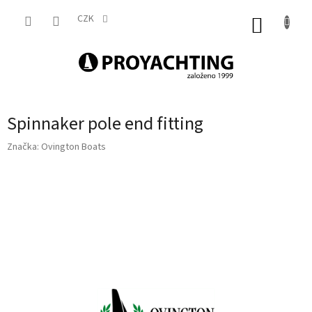
Přejít
na
CZK
NÁKUP
obsah
KOŠÍK
Spinnaker pole end fitting
Značka:
Ovington Boats