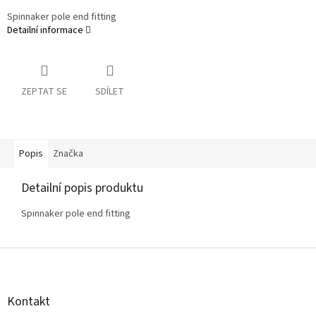
Spinnaker pole end fitting
Detailní informace
ZEPTAT SE
SDÍLET
Popis
Značka
Detailní popis produktu
Spinnaker pole end fitting
Z
á
p
a
Kontakt