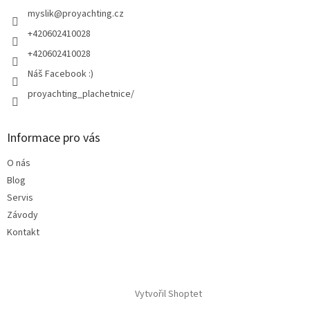
t
í
myslik
@
proyachting.cz
+420602410028
+420602410028
Náš Facebook :)
proyachting_plachetnice/
Informace pro vás
O nás
Blog
Servis
Závody
Kontakt
Vytvořil Shoptet