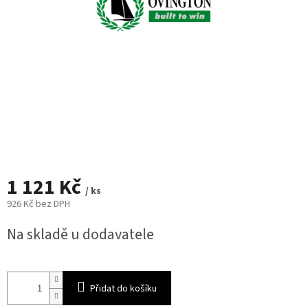
1 121 Kč
/ ks
926 Kč bez DPH
Měrná
Na skladě u dodavatele
cena:
Přidat do košíku