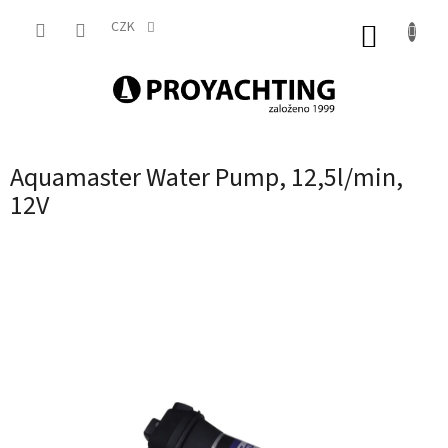
Přejít
na
CZK
NÁKUP
obsah
KOŠÍK
Aquamaster Water Pump, 12,5l/min,
12V