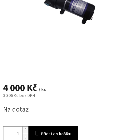
4 000 Kč
/ ks
3 306 Kč bez DPH
Měrná
Na dotaz
cena:
Přidat do košíku