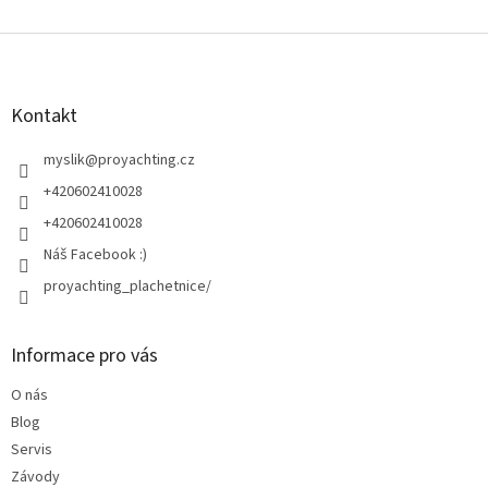
Z
á
p
a
Kontakt
t
í
myslik
@
proyachting.cz
+420602410028
+420602410028
Náš Facebook :)
proyachting_plachetnice/
Informace pro vás
O nás
Blog
Servis
Závody