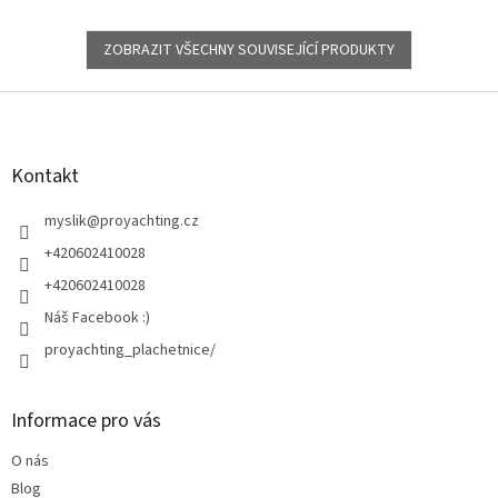
ZOBRAZIT VŠECHNY SOUVISEJÍCÍ PRODUKTY
Z
á
p
a
Kontakt
t
í
myslik
@
proyachting.cz
+420602410028
+420602410028
Náš Facebook :)
proyachting_plachetnice/
Informace pro vás
O nás
Blog