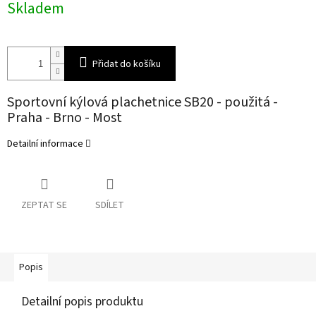
Skladem
cena:
Přidat do košíku
Sportovní kýlová plachetnice SB20 - použitá -
Praha - Brno - Most
Detailní informace
ZEPTAT SE
SDÍLET
Popis
Detailní popis produktu