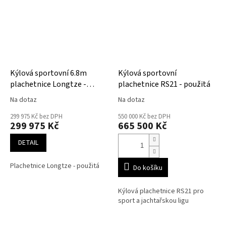
Kýlová sportovní 6.8m
Kýlová sportovní
plachetnice Longtze -
plachetnice RS21 - použitá
použitá
Na dotaz
Na dotaz
299 975 Kč bez DPH
550 000 Kč bez DPH
299 975 Kč
665 500 Kč
DETAIL
Plachetnice Longtze - použitá
Do košíku
Kýlová plachetnice RS21 pro
sport a jachtařskou ligu