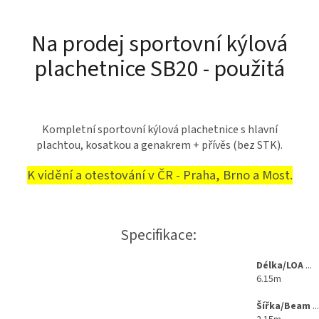
Na prodej sportovní kýlová
plachetnice SB20 - použitá
Kompletní sportovní kýlová plachetnice s hlavní
plachtou, kosatkou a genakrem + přívěs (bez STK).
K vidění a otestování v ČR - Praha, Brno a Most.
Specifikace:
Délka/LOA
...
6.15m
Šířka/Beam
...