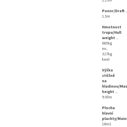
2.15m
Ponor/Draft
..
1.5m
Hmotnost
trupu/Hull
weight
...
685kg
inc.
327kg
keel
Výška
stěžně
na
hladinou/Ma
height
...
9.05m
Plocha
hlavní
plachty/Main
18m2