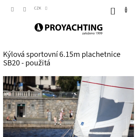
Přejít
na
CZK
NÁKUP
obsah
KOŠÍK
Kýlová sportovní 6.15m plachetnice
SB20 - použitá