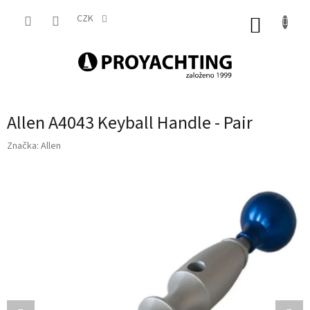
Přejít
na
CZK
NÁKUP
obsah
KOŠÍK
Allen A4043 Keyball Handle - Pair
Značka:
Allen