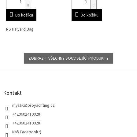
Do košíku
Do košíku
RS Halyard Bag
ZOBRAZIT VŠECHNY SOUVISEJÍCÍ PRODUKTY
Z
á
p
a
Kontakt
t
í
myslik
@
proyachting.cz
+420602410028
+420602410028
Náš Facebook :)