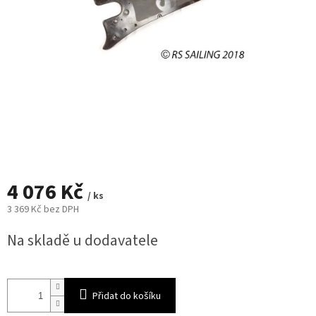
4 076 Kč
/ ks
3 369 Kč bez DPH
Měrná
Na skladě u dodavatele
cena:
Přidat do košíku