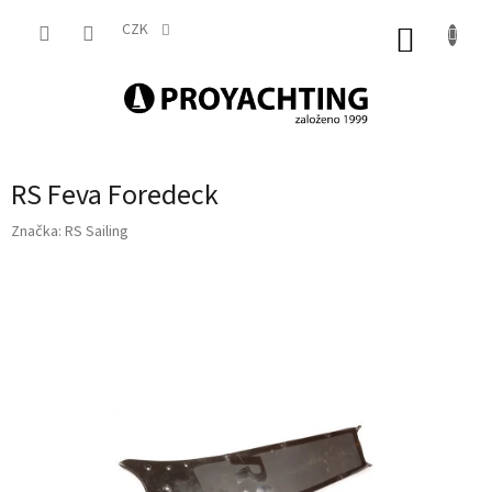
Přejít
na
CZK
NÁKUP
obsah
KOŠÍK
RS Feva Foredeck
Značka:
RS Sailing