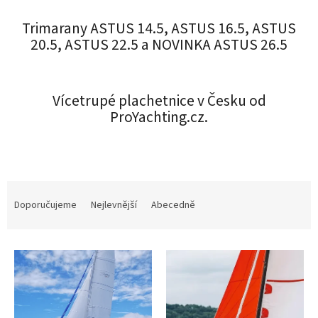
Trimarany ASTUS 14.5, ASTUS 16.5, ASTUS
20.5, ASTUS 22.5 a NOVINKA ASTUS 26.5
Vícetrupé plachetnice v Česku od
ProYachting.cz.
Ř
a
Doporučujeme
Nejlevnější
Abecedně
z
e
V
n
ý
í
p
p
i
r
s
o