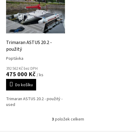
Trimaran ASTUS 20.2 -
použitý
Poptávka
392 562 Kč bez DPH
475 000 Kč
/ ks
Do košíku
Trimaran ASTUS 20.2 - použitý -
used
3
položek celkem
O
v
l
Z