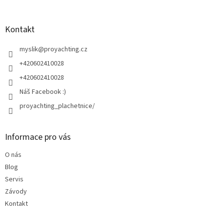
á
á
d
p
a
a
Kontakt
c
t
í
í
myslik
@
proyachting.cz
p
r
+420602410028
v
+420602410028
k
y
Náš Facebook :)
v
proyachting_plachetnice/
ý
p
i
s
Informace pro vás
u
O nás
Blog
Servis
Závody
Kontakt