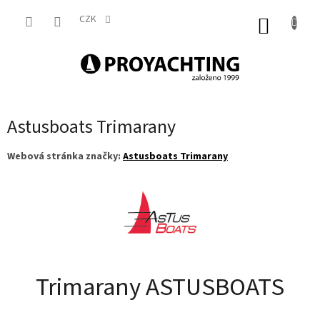
Přejít
na
CZK
NÁKUP
obsah
KOŠÍK
Astusboats Trimarany
Webová stránka značky:
Astusboats Trimarany
Trimarany
ASTUSBOATS