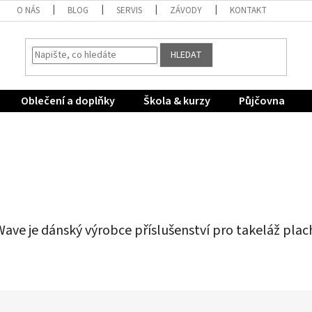
O NÁS
BLOG
SERVIS
ZÁVODY
KONTAKT
HLEDAT
Oblečení a doplňky
Škola & kurzy
Půjčovna
ave je dánský výrobce příslušenství pro takeláž plac