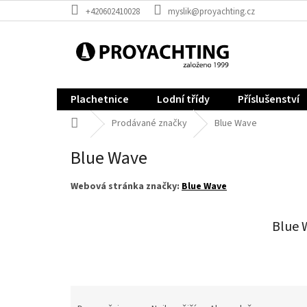
Přejít
+420602410028
myslik@proyachting.cz
na
obsah
Plachetnice
Lodní třídy
Příslušenství
Domů
Prodávané značky
Blue Wave
Blue Wave
Webová stránka značky:
Blue Wave
Blue W
Ř