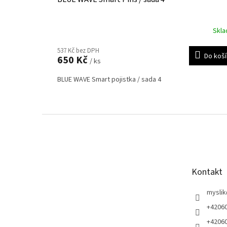
Skl
537 Kč bez DPH
Do koš
650 Kč
/ ks
BLUE WAVE Smart pojistka / sada 4
Z
á
p
a
t
Kontakt
í
myslik
+4206
+4206