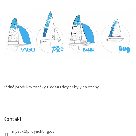
Žádné produkty značky
Ocean Play
nebyly nalezeny...
Z
á
p
a
Kontakt
t
í
myslik
@
proyachting.cz