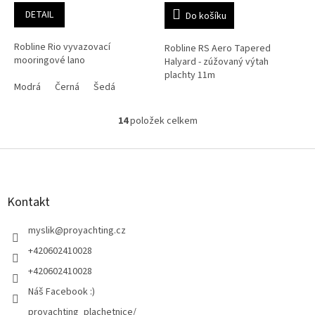
DETAIL
Do košíku
Robline Rio vyvazovací
Robline RS Aero Tapered
mooringové lano
Halyard - zúžovaný výtah
plachty 11m
Modrá
Černá
Šedá
14
položek celkem
O
v
l
Z
á
á
d
p
a
a
Kontakt
c
t
í
í
myslik
@
proyachting.cz
p
r
+420602410028
v
+420602410028
k
y
Náš Facebook :)
v
proyachting_plachetnice/
ý