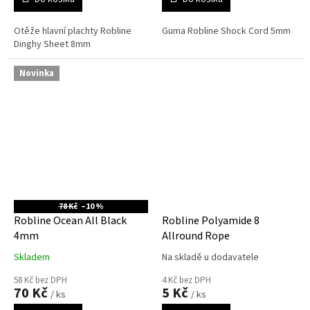
Otěže hlavní plachty Robline
Guma Robline Shock Cord 5mm
Dinghy Sheet 8mm
Novinka
78 Kč
–10 %
Robline Ocean All Black
Robline Polyamide 8
4mm
Allround Rope
Skladem
Na skladě u dodavatele
58 Kč bez DPH
4 Kč bez DPH
70 Kč
5 Kč
/ ks
/ ks