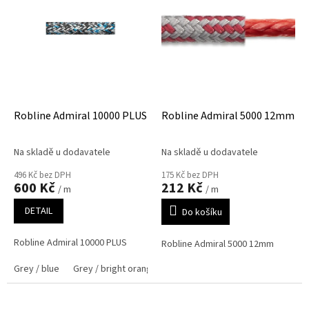
i
r
s
o
p
d
r
u
o
k
d
t
u
ů
k
Robline Admiral 10000 PLUS
Robline Admiral 5000 12mm
t
ů
Na skladě u dodavatele
Na skladě u dodavatele
496 Kč bez DPH
175 Kč bez DPH
600 Kč
212 Kč
/ m
/ m
DETAIL
Do košíku
Robline Admiral 10000 PLUS
Robline Admiral 5000 12mm
Grey / blue
Grey / bright orange
Grey / bright green
Black / ne