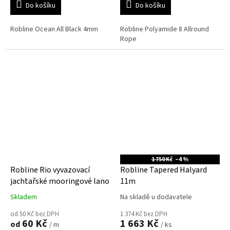
Do košíku
Do košíku
Robline Ocean All Black 4mm
Robline Polyamide 8 Allround
Rope
1 750 Kč
–4 %
Robline Rio vyvazovací
Robline Tapered Halyard
jachtařské mooringové lano
11m
Skladem
Na skladě u dodavatele
od 50 Kč bez DPH
1 374 Kč bez DPH
60 Kč
1 663 Kč
od
/ m
/ ks