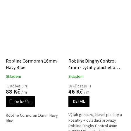
Robline Cormoran 16mm
Robline Dinghy Control
Navy Blue
4mm - výtahy plachet a
ovládací provazy
Skladem
Skladem
plachetnice
73 Kč bez DPH
38 Kč bez DPH
88 Kč
46 Kč
/ m
/ m
DETAIL
Do košíku
Výtah genakru, hlavní plachty a
Robline Cormoran 16mm Navy
kosatky + ovládací provazy
Blue
Robline Dinghy Control 4mm