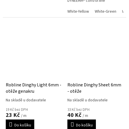
DYNEEMA® control line
White-Yellow
White-Green
Whi
Robline Dinghy Light 6mm -
Robline Dinghy Sheet 6mm
otěže genakru
- otěže
Na skladě u dodavatele
Na skladě u dodavatele
19 Kč bez DPH
33 Kč bez DPH
23 Kč
40 Kč
/ m
/ m
Do košíku
Do košíku