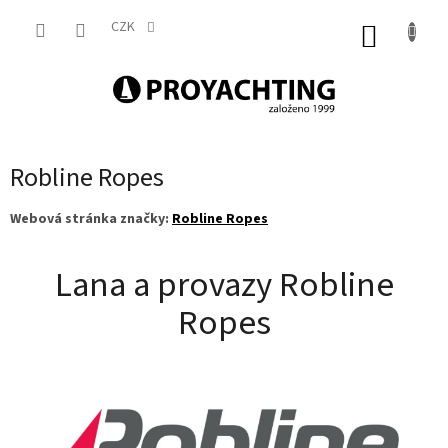
Přejít
na
CZK
NÁKUP
obsah
KOŠÍK
Robline Ropes
Webová stránka značky:
Robline Ropes
Lana a provazy Robline
Ropes