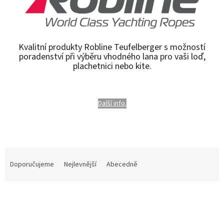
Kvalitní produkty Robline Teufelberger s možností
poradenství při výběru vhodného lana pro vaši loď,
plachetnici nebo kite.
Další info.
Ř
a
Doporučujeme
Nejlevnější
Abecedně
z
e
V
n
ý
í
p
p