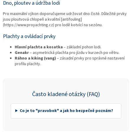
Dno, ploutev a údržba lodi
Pro maximální výkon doporučujeme udržovat dno čisté. Důležité prvky
jsou ploutvová chlopeň a kvalitní [antifouling]
(https://www.proyachting.cz) pro lodě kotvící na sezónu.
Plachty a ovládací prvky
Hlavní plachta a kosatka
– základní pohon lodi.
Genakr
– asymetrická plachta pro jízdu v kurzech po větru.
Ráhno a kiking (vang)
– zásadní prvky pro správné nastavení
profilu plachty.
Často kladené otázky (FAQ)
Co je to "pravobok" a jak ho bezpečně poznám?