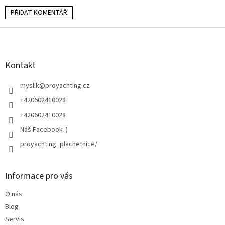
PŘIDAT KOMENTÁŘ
Z
á
p
a
Kontakt
t
í
myslik
@
proyachting.cz
+420602410028
+420602410028
Náš Facebook :)
proyachting_plachetnice/
Informace pro vás
O nás
Blog
Servis