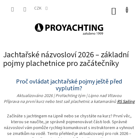
Přejít
na
CZK
NÁKUP
obsah
KOŠÍK
Jachtařské názvosloví 2026 – základní
pojmy plachetnice pro začátečníky
Proč ovládat jachtařské pojmy ještě před
vyplutím?
Aktualizováno 2026 | ProYachting tým | Lipno nad Vltavou
Příprava na první kurz nebo test sail plachetnic a katamaránů
RS Sailing
Začínáte s jachtingem na Lipně nebo se chystáte na kurz? První věc,
kterou se naučíte, je správně pojmenovávat části lodi. Správné
názvosloví vám pomůže rychleji komunikovat s instruktorem a vyhnout
se zmatkům na vodě. Tento přehled je aktualizovaný pro rok 2026 –