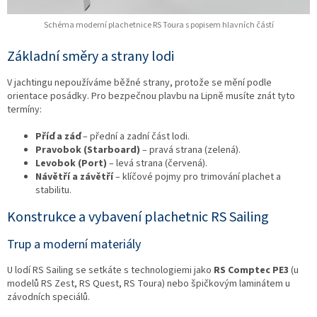
Schéma moderní plachetnice RS Toura s popisem hlavních částí
Základní směry a strany lodi
V jachtingu nepoužíváme běžné strany, protože se mění podle
orientace posádky. Pro bezpečnou plavbu na Lipně musíte znát tyto
termíny:
Příď a záď
– přední a zadní část lodi.
Pravobok (Starboard)
– pravá strana (zelená).
Levobok (Port)
– levá strana (červená).
Návětří a závětří
– klíčové pojmy pro trimování plachet a
stabilitu.
Konstrukce a vybavení plachetnic RS Sailing
Trup a moderní materiály
U lodí RS Sailing se setkáte s technologiemi jako
RS Comptec PE3
(u
modelů RS Zest, RS Quest, RS Toura) nebo špičkovým laminátem u
závodních speciálů.