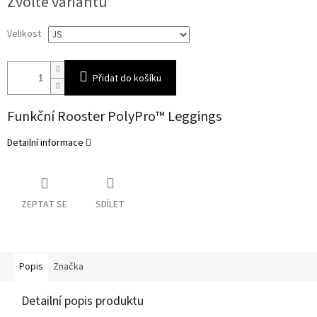
Zvolte variantu
cena:
Velikost
Přidat do košíku
Funkční Rooster PolyPro™ Leggings
Detailní informace
ZEPTAT SE
SDÍLET
Popis
Značka
Detailní popis produktu