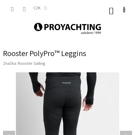
Přejít
na
CZK
NÁKUP
obsah
KOŠÍK
Rooster PolyPro™ Leggins
Značka:
Rooster Sailing