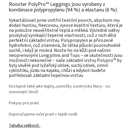
Rooster PolyPro™ Leggings jsou vyrobeny z
kombinace polypropylenu (94 %) a elastanu (6 %).
Vykartáčovali jsme vnitřní textilní povrch, abychom mu
dodali hustou, fleecovou, vysoce kvalitní texturu, která je
na pokožce neuvěřitelně teplá a měkká. Výsledné oděvy
poskytují vynikající tepelné vlastnosti, což z nich dělá
perfektní základní vrstvu. Polypropylen je přirozeně
hydrofobní, což znamená, že látka působí pozoruhodně
suchě, i když je mokrá. Noste ho na kůži pod našimi
neoprenovými Longjohns and Tops – ve skutečnosti jsou
možnosti nekonečné – naše základní vrstvy Polypro™ by
byly skvělé pod lyžařský oblek, suchý oblek, zimní
cyklistiku, jízdu na kajaku, chůzi a kdykoli budete
potřebovat základní tepelnou vrstvu.
Dostupné také jako legíny, ponožky a pokrývky hlavy - viz
související zboží.
Pokyny pro praní.
Doporučujeme ruční praní v teplé vodě.
Tabulka velikostí
.