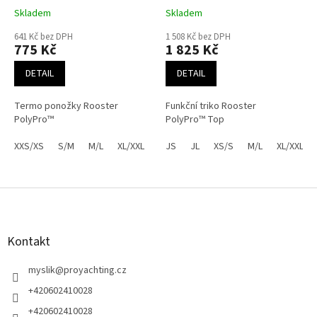
Skladem
Skladem
641 Kč bez DPH
1 508 Kč bez DPH
775 Kč
1 825 Kč
DETAIL
DETAIL
Termo ponožky Rooster
Funkční triko Rooster
PolyPro™
PolyPro™ Top
XXS/XS
S/M
M/L
XL/XXL
JS
JL
XS/S
M/L
XL/XXL
Z
á
p
a
Kontakt
t
í
myslik
@
proyachting.cz
+420602410028
+420602410028