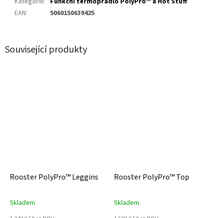
Kategorie
:
Funkční termoprádlo PolyPro™ a Hot Stuff
EAN
:
5060150639425
Související produkty
Rooster PolyPro™ Leggins
Rooster PolyPro™ Top
Skladem
Skladem