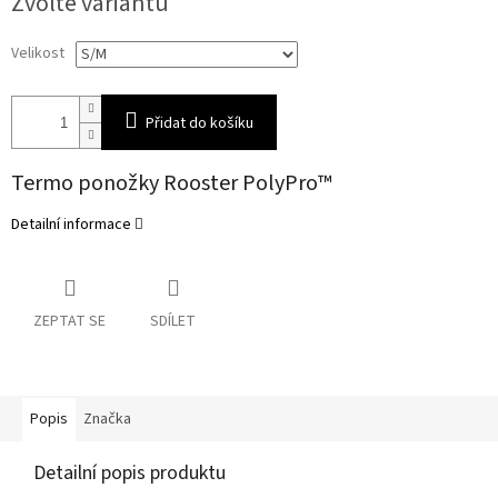
Zvolte variantu
cena:
Velikost
Přidat do košíku
Termo ponožky Rooster PolyPro™
Detailní informace
ZEPTAT SE
SDÍLET
Popis
Značka
Detailní popis produktu