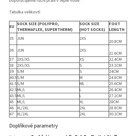
Doporučujeme ruční praní v teplé vodě.
Tabulka velikostí:
SOCK SIZE (POLYPRO,
SOCK SIZE
FOOT
EU
THERMAFLEX, SUPERTHERM)
(HOT SOCKS)
LENGTH
35
JUN
2XS
20.8CM
36
JUN
2XS
21.6CM
37
2XS/XS
XS
22.4CM
38
2XS/XS
S
23.2CM
39
S/M
S
24CM
40.5
S/M
M
24.8CM
41.5
S/M
ML
25.6CM
42.5
ML/L
L
26.4CM
43.5
ML/L
L
27.2CM
45
ML/L
XL
28CM
46
XL/2XL
2XL
28.8CM
47
XL/2XL
2XL
30.2CM
Doplňkové parametry