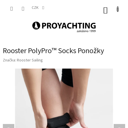
Přejít
na
CZK
NÁKUP
obsah
KOŠÍK
Rooster PolyPro™ Socks Ponožky
Značka:
Rooster Sailing