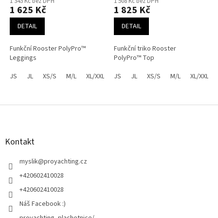
1 343 Kč bez DPH
1 508 Kč bez DPH
1 625 Kč
1 825 Kč
DETAIL
DETAIL
Funkční Rooster PolyPro™
Funkční triko Rooster
Leggings
PolyPro™ Top
JS
JL
XS/S
M/L
XL/XXL
JS
EUL-XL/UK14-16
JL
XS/S
M/L
XL/XXL
Z
á
p
a
Kontakt
t
í
myslik
@
proyachting.cz
+420602410028
+420602410028
Náš Facebook :)
proyachting_plachetnice/