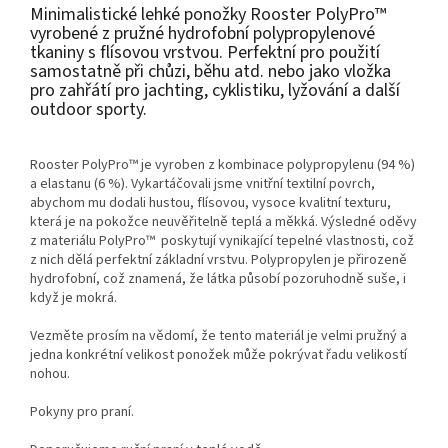
Minimalistické lehké ponožky Rooster PolyPro™
vyrobené z pružné hydrofobní polypropylenové
tkaniny s flísovou vrstvou. Perfektní pro použití
samostatně při chůzi, běhu atd. nebo jako vložka
pro zahřátí pro jachting, cyklistiku, lyžování a další
outdoor sporty.
Rooster PolyPro™ je vyroben z kombinace polypropylenu (94 %)
a elastanu (6 %). Vykartáčovali jsme vnitřní textilní povrch,
abychom mu dodali hustou, flísovou, vysoce kvalitní texturu,
která je na pokožce neuvěřitelně teplá a měkká. Výsledné oděvy
z materiálu PolyPro™ poskytují vynikající tepelné vlastnosti, což
z nich dělá perfektní základní vrstvu. Polypropylen je přirozeně
hydrofobní, což znamená, že látka působí pozoruhodně suše, i
když je mokrá.
Vezměte prosím na vědomí, že tento materiál je velmi pružný a
jedna konkrétní velikost ponožek může pokrývat řadu velikostí
nohou.
Pokyny pro praní.