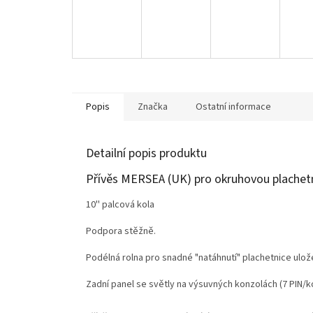
Popis
Značka
Ostatní informace
Detailní popis produktu
Přívěs MERSEA (UK) pro okruhovou plachet
10'' palcová kola
Podpora stěžně.
Podélná rolna pro snadné "natáhnutí" plachetnice ulo
Zadní panel se světly na výsuvných konzolách (7 PIN/ko