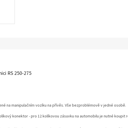
nici
RS 250-275
žené na manipulačním vozíku na přívěs. Vše bezproblémově v jedné osobě.
líkový konektor - pro 12 kolíkovou zásuvku na automobilu je nutné koupit r