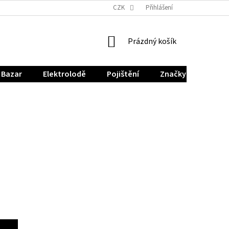
CZK
Přihlášení
NÁKUPNÍ
Prázdný košík
KOŠÍK
Bazar
Elektrolodě
Pojištění
Značky