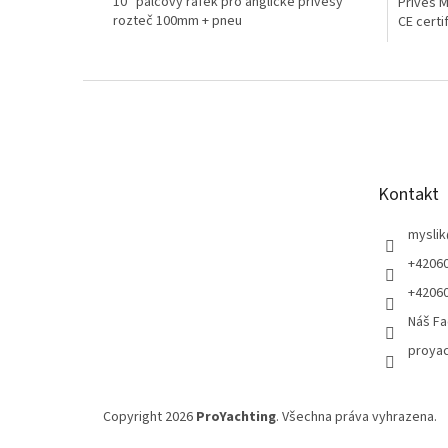
10'' palcový ráfek pro anglické přívěsy
Přívěs M
rozteč 100mm + pneu
CE certif
Z
á
p
a
t
Kontakt
í
myslik
+4206
+4206
Náš Fa
proyac
Copyright 2026
ProYachting
. Všechna práva vyhrazena.