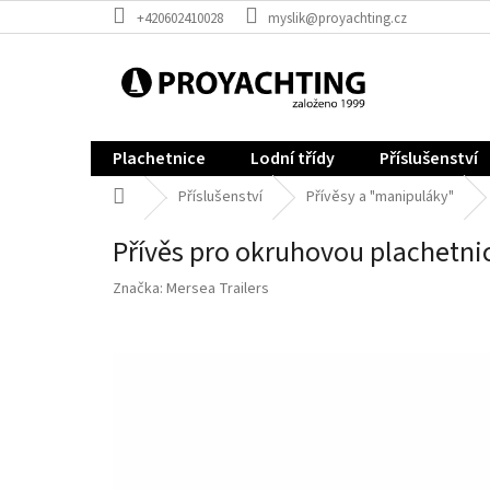
Přejít
+420602410028
myslik@proyachting.cz
na
obsah
Plachetnice
Lodní třídy
Příslušenství
Domů
Příslušenství
Přívěsy a "manipuláky"
Přívěs pro okruhovou plachetnic
Značka:
Mersea Trailers