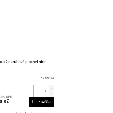
pro 2 okruhové plachetnice
Na dotaz
č bez DPH
0 Kč
Do košíku