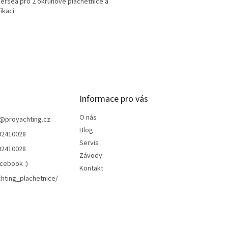
ersea pro 2 okruhové plachetnice a
ikací
Informace pro vás
O nás
@
proyachting.cz
Blog
02410028
Servis
02410028
Závody
cebook :)
Kontakt
hting_plachetnice/