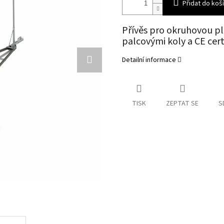
Přidat do koš
Přívěs pro okruhovou p
palcovými koly a CE cert
Detailní informace
TISK
ZEPTAT SE
S