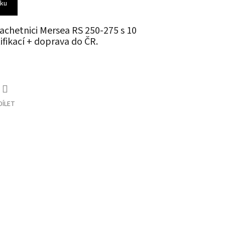
íku
lachetnici Mersea
RS 250-275 s 10
ifikací + doprava do ČR.
DÍLET