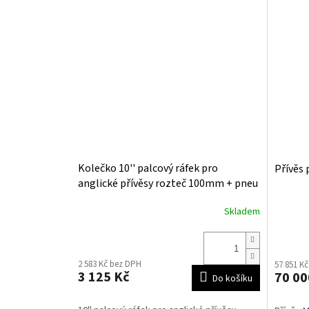
Kolečko 10'' palcový ráfek pro
Přívěs 
anglické přívěsy rozteč 100mm + pneu
Skladem
2 583 Kč bez DPH
57 851 K
3 125 Kč
70 00
Do košíku