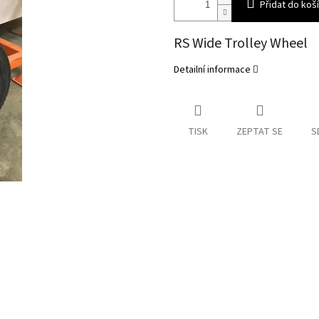
Přidat do koš
RS Wide Trolley Wheel
Detailní informace
TISK
ZEPTAT SE
S