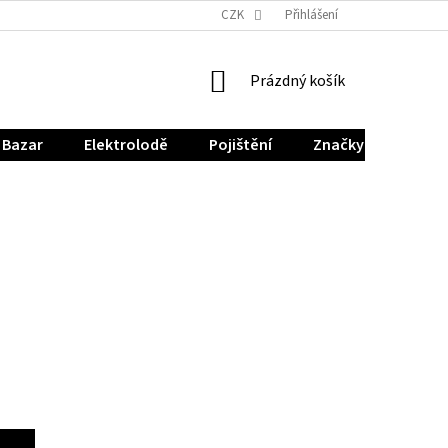
CZK
Přihlášení
NÁKUPNÍ
Prázdný košík
KOŠÍK
Bazar
Elektrolodě
Pojištění
Značky