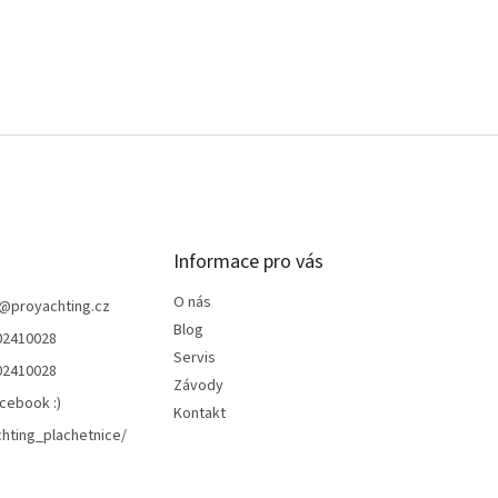
Informace pro vás
O nás
@
proyachting.cz
Blog
02410028
Servis
02410028
Závody
cebook :)
Kontakt
hting_plachetnice/