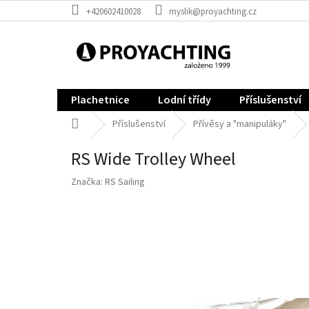
Přejít
+420602410028
myslik@proyachting.cz
na
obsah
Plachetnice
Lodní třídy
Příslušenství
Domů
Příslušenství
Přívěsy a "manipuláky"
RS Wide Trolley Wheel
Značka:
RS Sailing