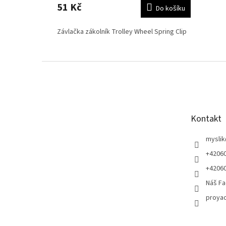
51 Kč
Do košíku
Závlačka zákolník Trolley Wheel Spring Clip
Z
á
p
a
t
Kontakt
í
myslik
+4206
+4206
Náš Fa
proyac