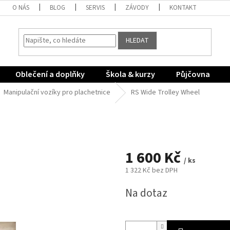
O NÁS
BLOG
SERVIS
ZÁVODY
KONTAKT
HLEDAT
Oblečení a doplňky
Škola & kurzy
Půjčovna
Manipulační vozíky pro plachetnice
RS Wide Trolley Wheel
1 600 Kč
/ ks
1 322 Kč bez DPH
Měrná
Na dotaz
cena: