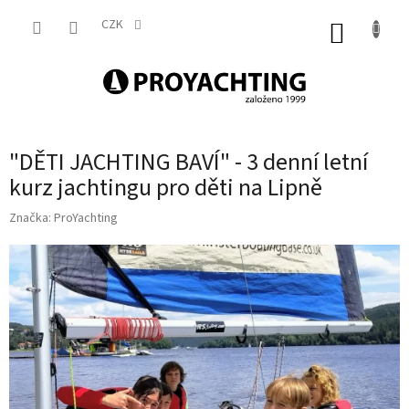
Přejít
na
CZK
NÁKUP
obsah
KOŠÍK
"DĚTI JACHTING BAVÍ" - 3 denní letní
kurz jachtingu pro děti na Lipně
Značka:
ProYachting