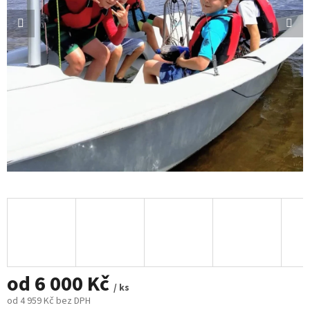
od
6 000 Kč
/ ks
od
4 959 Kč
bez DPH