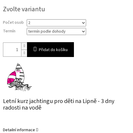
Měrná
Zvolte variantu
cena:
Počet osob
Termín
Přidat do košíku
Letní kurz jachtingu pro děti na Lipně - 3 dny
radosti na vodě
Detailní informace