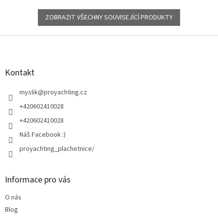
ZOBRAZIT VŠECHNY SOUVISEJÍCÍ PRODUKTY
Z
á
p
a
Kontakt
t
í
myslik
@
proyachting.cz
+420602410028
+420602410028
Náš Facebook :)
proyachting_plachetnice/
Informace pro vás
O nás
Blog