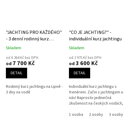
"JACHTING PRO KAŽDÉHO"
"CO JE JACHTING?" -
- 3 denní rodinný kurz
individuální kurz jachtingu
jachtingu na Lipně
Skladem
Skladem
od 6 364 Kč bez DPH
od 2 975 Kč bez DPH
7 700 Kč
3 600 Kč
od
od
DETAIL
DETAIL
Rodinný kurz jachtingu na Lipně -
Individuální kurz jachtingu s
3 dny na vodě
trenérem. Začni s jachtingem u
nás! Naprosto jedinečná
zkušenost na českých vodách,
jachtařský kurz na malých
sportovních plachetnicích a...
1 osoba
2 osoby
3 osoby