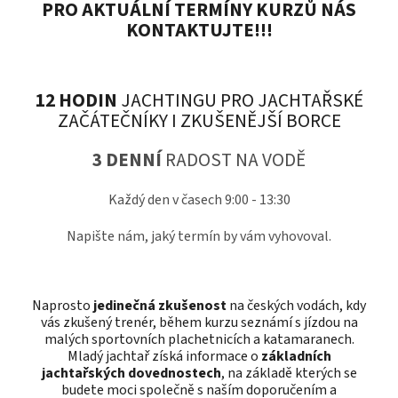
PRO AKTUÁLNÍ TERMÍNY KURZ
Ů
NÁS
KONTAKTUJTE!!!
12 HODIN
JACHTINGU PRO JACHTAŘSKÉ
ZAČÁTEČNÍKY I ZKUŠENĚJŠÍ BORCE
3 DENNÍ
RADOST NA VODĚ
Každý den v časech 9:00 - 13:30
Napište nám, jaký termín by vám vyhovoval.
Naprosto
jedinečná zkušenost
na českých vodách, kdy
vás zkušený trenér, během kurzu seznámí s jízdou na
malých sportovních plachetnicích a katamaranech.
Mladý jachtař z
íská informace o
základních
jachtařských dovednostech
, na základě kterých se
budete moci společně s naším doporučením a