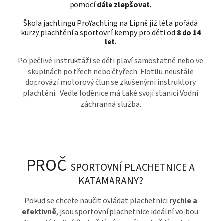
pomocí
dále zlepšovat
.
Škola jachtingu ProYachting na Lipně již léta pořádá
kurzy plachtění a sportovní kempy pro děti od
8 do 14
let
.
Po pečlivé instruktáži se děti plaví samostatně nebo ve
skupinách po třech nebo čtyřech.
Flotilu neustále
doprovází motorový člun se zkušenými instruktory
plachtění. Vedle loděnice má také svojí stanici Vodní
záchranná služba.
PROČ
SPORTOVNÍ PLACHETNICE A
KATAMARANY?
Pokud se chcete naučit ovládat plachetnici
rychle a
efektivně
, jsou sportovní plachetnice ideální volbou.