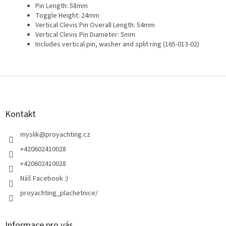
Pin Length: 58mm
Toggle Height: 24mm
Vertical Clevis Pin Overall Length: 54mm
Vertical Clevis Pin Diameter: 5mm
Includes vertical pin, washer and split ring (165-013-02)
Z
á
p
a
Kontakt
t
í
myslik
@
proyachting.cz
+420602410028
+420602410028
Náš Facebook :)
proyachting_plachetnice/
Informace pro vás