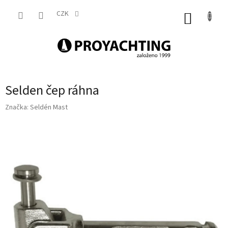
Přejít
na
CZK
NÁKUP
obsah
KOŠÍK
Selden čep ráhna
Značka:
Seldén Mast