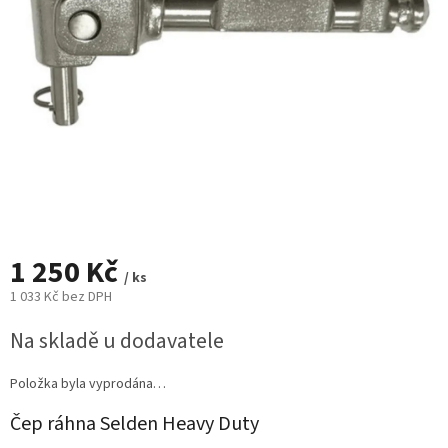
1 250 Kč
/ ks
1 033 Kč bez DPH
Měrná
Na skladě u dodavatele
cena:
Položka byla vyprodána…
Čep ráhna Selden Heavy Duty