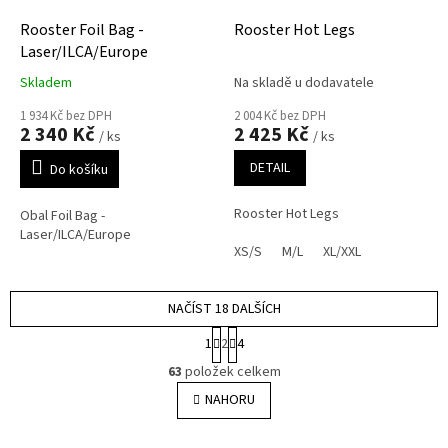
Rooster Foil Bag -
Rooster Hot Legs
Laser/ILCA/Europe
Skladem
Na skladě u dodavatele
1 934 Kč bez DPH
2 004 Kč bez DPH
2 340 Kč
2 425 Kč
/ ks
/ ks
DETAIL
Do košíku
Rooster Hot Legs
Obal Foil Bag -
Laser/ILCA/Europe
XS/S
M/L
XL/XXL
NAČÍST 18 DALŠÍCH
S
1
2
4
t
O
r
63
položek celkem
v
á
l
NAHORU
n
á
k
o
d