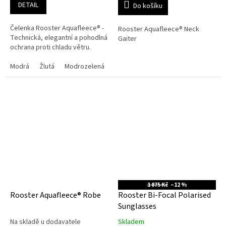
DETAIL
Do košíku
Čelenka Rooster Aquafleece® -
Rooster Aquafleece® Neck
Technická, elegantní a pohodlná
Gaiter
ochrana proti chladu větru.
Modrá
Žlutá
Modrozelená
1 875 Kč
–12 %
Rooster Aquafleece® Robe
Rooster Bi-Focal Polarised
Sunglasses
Na skladě u dodavatele
Skladem