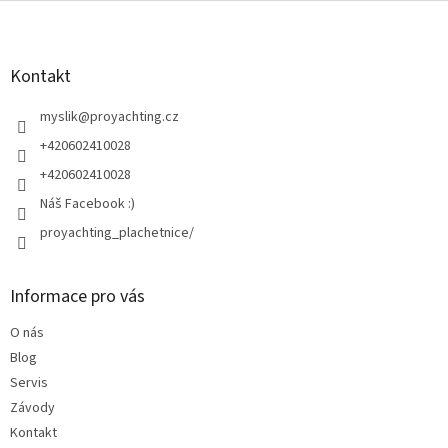
v
Z
a
á
c
á
n
í
p
í
p
a
Kontakt
r
t
v
í
myslik
@
proyachting.cz
k
y
+420602410028
v
+420602410028
ý
p
Náš Facebook :)
i
proyachting_plachetnice/
s
u
Informace pro vás
O nás
Blog
Servis
Závody
Kontakt