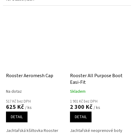
Rooster Aeromesh Cap
Rooster All Purpose Boot
Easi-Fit
Na dotaz
Skladem
517 Kč bez DPH
1 901 Kč bez DPH
625 Kč
2 300 Kč
/ ks
/ ks
DETAIL
DETAIL
Jachtařská kšiltovka Rooster
Jachtařské neoprenové boty