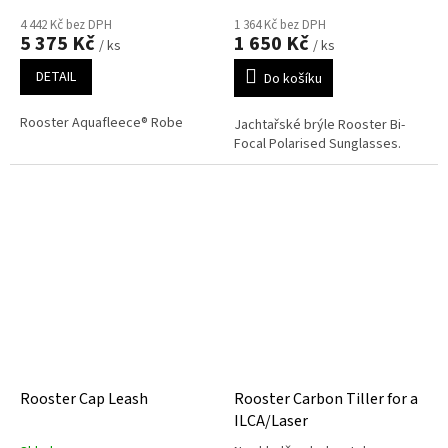
4 442 Kč bez DPH
1 364 Kč bez DPH
5 375 Kč
1 650 Kč
/ ks
/ ks
DETAIL
Do košíku
Rooster Aquafleece® Robe
Jachtařské brýle Rooster Bi-
Focal Polarised Sunglasses.
Rooster Cap Leash
Rooster Carbon Tiller for a
ILCA/Laser