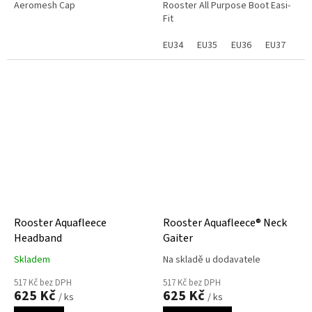
Aeromesh Cap
Rooster All Purpose Boot Easi-
Fit
EU34
EU35
EU36
EU37
EU
Rooster Aquafleece
Rooster Aquafleece® Neck
Headband
Gaiter
Skladem
Na skladě u dodavatele
517 Kč bez DPH
517 Kč bez DPH
625 Kč
625 Kč
/ ks
/ ks