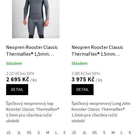
Neopren Rooster Classic
Neopren Rooster Classic
Thermaflex® 1,5mm
ThermaFlex® 1.5mm
Neopren TOP
LongJohn - Unisex
Skladem
Skladem
2 227 Kč bez DPH
3 285 Kč bez DPH
2 695 Kč
3 975 Kč
/ ks
/ ks
DETAIL
DETAIL
Špičkový neoprenový top
Špičkový neoprenový LongJohn
Rooster Classic Thermaflex®
Rooster Classic Thermaflex®
1.5mm pro všechna roční
1.5mm pro všechna roční
období
období
JS
JL
XS
S
M
L
XL
JS
XXL
JL
XS
S
M
L
XL