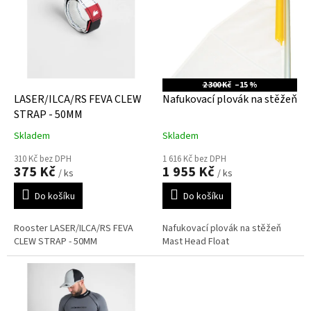
s
o
p
d
r
u
o
k
d
t
u
ů
2 300 Kč
–15 %
k
LASER/ILCA/RS FEVA CLEW
Nafukovací plovák na stěžeň
t
STRAP - 50MM
ů
Skladem
Skladem
310 Kč bez DPH
1 616 Kč bez DPH
375 Kč
1 955 Kč
/ ks
/ ks
Do košíku
Do košíku
Rooster LASER/ILCA/RS FEVA
Nafukovací plovák na stěžeň
CLEW STRAP - 50MM
Mast Head Float