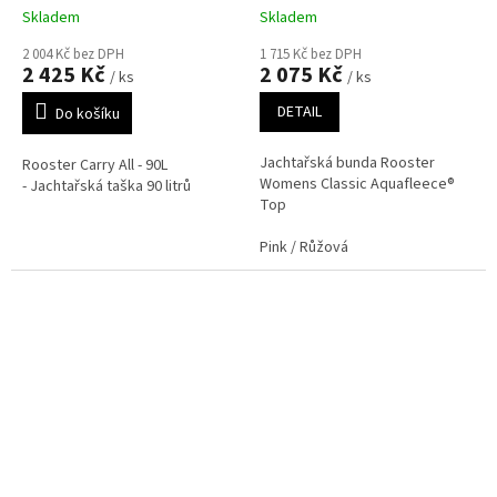
Skladem
Skladem
2 004 Kč bez DPH
1 715 Kč bez DPH
2 425 Kč
2 075 Kč
/ ks
/ ks
DETAIL
Do košíku
Jachtařská bunda Rooster
Rooster Carry All - 90L
Womens Classic Aquafleece®
- Jachtařská taška 90 litrů
Top
Pink / Růžová