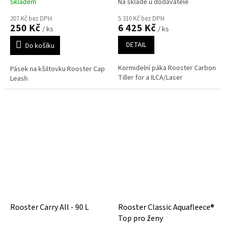
Skladem
Na skladě u dodavatele
207 Kč bez DPH
5 310 Kč bez DPH
250 Kč
6 425 Kč
/ ks
/ ks
DETAIL
Do košíku
Kormidelní páka Rooster Carbon
Pásek na kšiltovku Rooster Cap
Tiller for a ILCA/Laser
Leash
Rooster Carry All - 90 L
Rooster Classic Aquafleece®
Top pro ženy