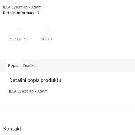
ILCA Eyestrap - 32mm
Detailní informace
ZEPTAT SE
SDÍLET
Popis
Značka
Detailní popis produktu
ILCA Eyestrap - 32mm
Z
á
p
a
Kontakt