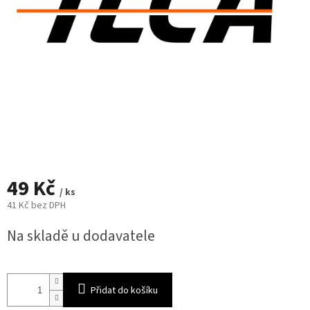
49 Kč
/ ks
41 Kč bez DPH
Měrná
Na skladě u dodavatele
cena:
Přidat do košíku