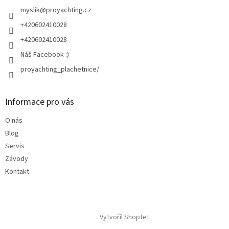
t
í
myslik
@
proyachting.cz
+420602410028
+420602410028
Náš Facebook :)
proyachting_plachetnice/
Informace pro vás
O nás
Blog
Servis
Závody
Kontakt
Vytvořil Shoptet