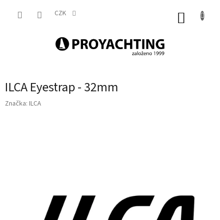
Přejít
na
CZK
NÁKUP
obsah
KOŠÍK
ILCA Eyestrap - 32mm
Značka:
ILCA