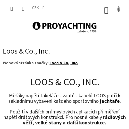
Přejít
na
CZK
NÁKUP
obsah
KOŠÍK
Loos & Co., Inc.
Webová stránka značky:
Loos & Co., Inc.
LOOS & CO., INC.
Měřáky napětí takeláže - vantů - kabelů LOOS patří k
základnímu vybavení každého sportovního
jachtaře
.
Použití v dalších průmyslových aplikacích při měření
napětí drátových konstrukcí. P
ro nosné kabely
rádiových
věží, velké stany a další konstrukce.