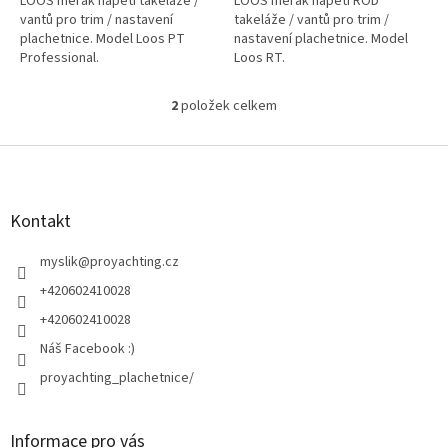
LOOS měřák napětí takeláže /
LOOS měřák napětí ROD
vantů pro trim / nastavení
takeláže / vantů pro trim /
plachetnice. Model Loos PT
nastavení plachetnice. Model
Professional.
Loos RT.
2
položek celkem
O
v
l
Z
á
á
d
p
a
a
Kontakt
c
t
í
í
myslik
@
proyachting.cz
p
r
+420602410028
v
+420602410028
k
y
Náš Facebook :)
v
proyachting_plachetnice/
ý
p
i
s
Informace pro vás