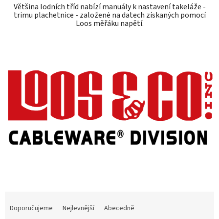
Většina lodních tříd nabízí manuály k nastavení takeláže -
trimu plachetnice - založené na datech získaných pomocí
Loos měřáku napětí.
Ř
a
Doporučujeme
Nejlevnější
Abecedně
z