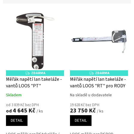
e
V
n
ý
í
p
p
i
r
s
o
p
d
r
u
o
k
d
t
u
ů
ZDARMA
ZDARMA
Z
Z
k
D
D
Měřák napětí lan takeláže -
Měřák napětí lan takeláže -
A
A
t
vantů LOOS "PT"
vantů LOOS "RT" pro RODY
R
R
ů
M
M
A
A
Skladem
Na skladě u dodavatele
od 3 839 Kč bez DPH
19 628 Kč bez DPH
4 645 Kč
23 750 Kč
od
/ ks
/ ks
DETAIL
DETAIL