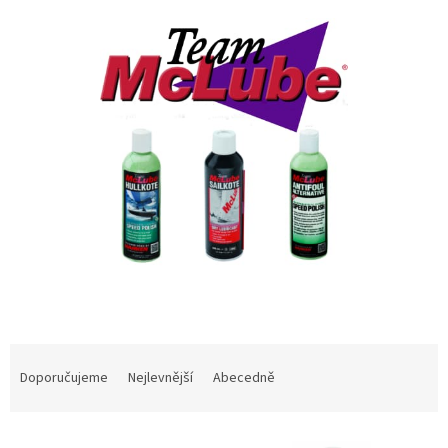
Ř
a
Doporučujeme
Nejlevnější
Abecedně
z
e
V
n