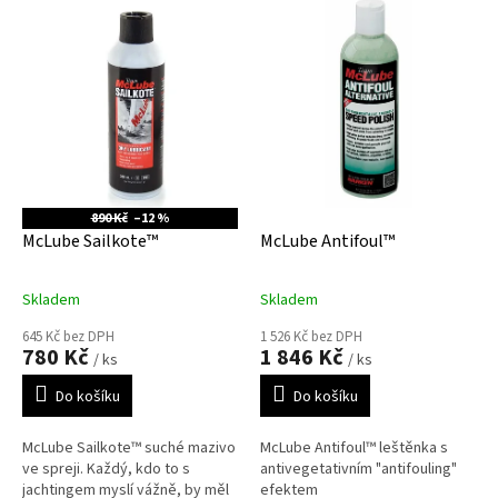
ý
í
p
p
i
r
s
o
p
d
r
u
o
k
d
t
u
ů
890 Kč
–12 %
k
McLube Sailkote™
McLube Antifoul™
t
ů
Skladem
Skladem
645 Kč bez DPH
1 526 Kč bez DPH
780 Kč
1 846 Kč
/ ks
/ ks
Do košíku
Do košíku
McLube Sailkote™ suché mazivo
McLube Antifoul™ leštěnka s
ve spreji. Každý, kdo to s
antivegetativním "antifouling"
jachtingem myslí vážně, by měl
efektem