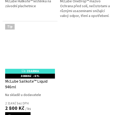
McLube Hullkote™ leštěnka na
McLube OneDrop™ mazivo
závodní plachetnice
Ochrana před solí, nečistotami a
různými usazeninami snižující
valivý odpor, tření a opotřebení.
Tip
ZDARMA
Z
D
3 000 Kč
–6 %
A
McLube Sailkote™ Liquid
R
M
946ml
A
Na skladě u dodavatele
2 314 Kč bez DPH
2 800 Kč
/ ks