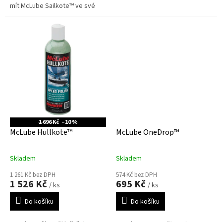
mít McLube Sailkote™ ve své
"basičce" s nářadím!
1 696 Kč
–10 %
McLube Hullkote™
McLube OneDrop™
Skladem
Skladem
1 261 Kč bez DPH
574 Kč bez DPH
1 526 Kč
695 Kč
/ ks
/ ks
Do košíku
Do košíku