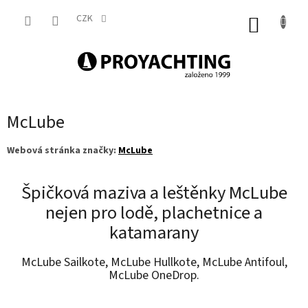
Přejít
na
CZK
NÁKUP
obsah
KOŠÍK
McLube
Webová stránka značky:
McLube
Špičková maziva a leštěnky McLube
nejen pro lodě, plachetnice a
katamarany
McLube Sailkote, McLube Hullkote, McLube Antifoul,
McLube OneDrop.