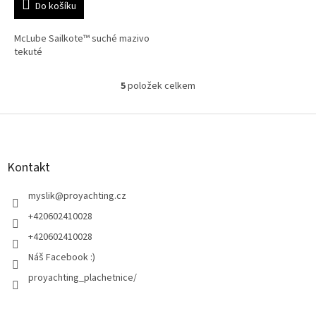
Do košíku
McLube Sailkote™ suché mazivo
tekuté
5
položek celkem
O
v
l
Z
á
á
d
p
a
a
Kontakt
c
t
í
í
myslik
@
proyachting.cz
p
r
+420602410028
v
+420602410028
k
y
Náš Facebook :)
v
proyachting_plachetnice/
ý
p
i