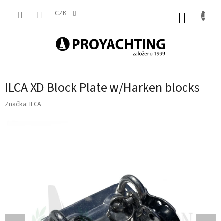
Přejít
na
CZK
NÁKUP
obsah
KOŠÍK
ILCA XD Block Plate w/Harken blocks
Značka:
ILCA