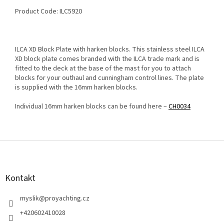
Product Code: ILC5920
ILCA XD Block Plate with harken blocks. This stainless steel ILCA
XD block plate comes branded with the ILCA trade mark and is
fitted to the deck at the base of the mast for you to attach
blocks for your outhaul and cunningham control lines. The plate
is supplied with the 16mm harken blocks.
Individual 16mm harken blocks can be found here –
CH0034
Z
á
p
a
Kontakt
t
í
myslik
@
proyachting.cz
+420602410028