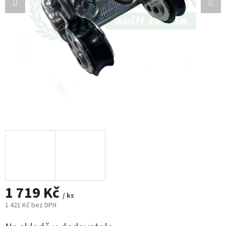
1 719 Kč
/ ks
1 421 Kč bez DPH
Měrná