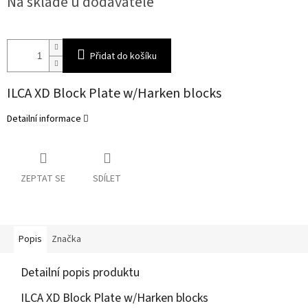
Na skladě u dodavatele
cena:
Přidat do košíku
ILCA XD Block Plate w/Harken blocks
Detailní informace
ZEPTAT SE
SDÍLET
Popis
Značka
Detailní popis produktu
ILCA XD Block Plate w/Harken blocks