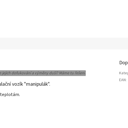
Dop
e jejich dofukování a výměny duší? Máme tu řešení.
Kate
EAN
:
ační vozík "manipulák".
 teplotám.