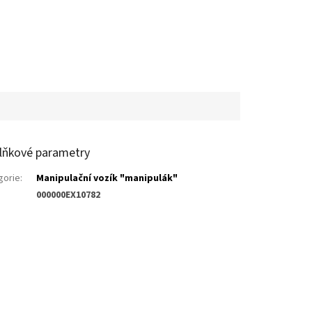
lňkové parametry
gorie
:
Manipulační vozík "manipulák"
000000EX10782