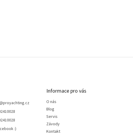
Informace pro vás
O nás
@
proyachting.cz
Blog
02410028
Servis
02410028
Závody
cebook :)
Kontakt