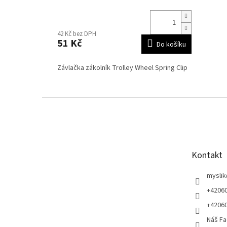
42 Kč bez DPH
51 Kč
Do košíku
Závlačka zákolník Trolley Wheel Spring Clip
Z
á
p
a
t
Kontakt
í
myslik
+4206
+4206
Náš Fa