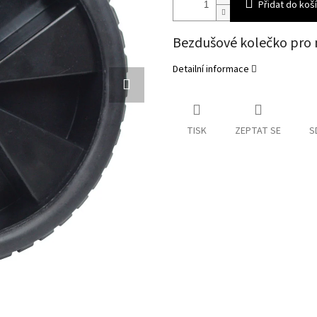
Přidat do koš
Bezdušové kolečko pro 
Detailní informace
TISK
ZEPTAT SE
S