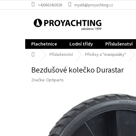
Přejít
+420602410028
myslik@proyachting.cz
na
obsah
Plachetnice
Lodní třídy
Příslušenství
Domů
Příslušenství
Přívěsy a "manipuláky"
Bezdušové kolečko Durastar
Značka:
Optiparts