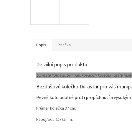
Popis
Značka
Detailní popis produktu
Už máte "plné zuby" nafukovacích koleček? Stále řešít
Bezdušové kolečko Durastar pro váš manipul
Pevné kolo odolné proti propíchnutí a vysokým
Průměr kolečka 37 cm.
Náboj/axis 25x75mm.