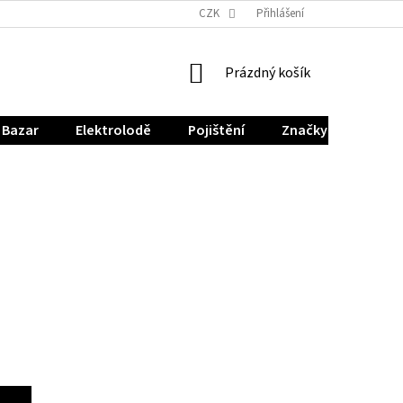
CZK
Přihlášení
NÁKUPNÍ
Prázdný košík
KOŠÍK
Bazar
Elektrolodě
Pojištění
Značky