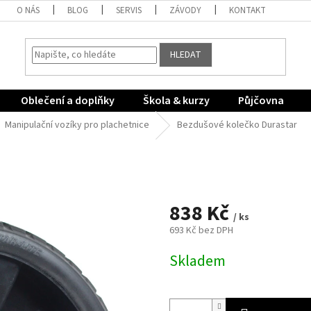
O NÁS
BLOG
SERVIS
ZÁVODY
KONTAKT
HLEDAT
Oblečení a doplňky
Škola & kurzy
Půjčovna
Manipulační vozíky pro plachetnice
Bezdušové kolečko Durastar
838 Kč
/ ks
693 Kč bez DPH
Měrná
Skladem
cena: