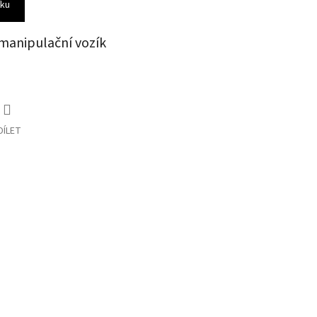
íku
manipulační vozík
DÍLET