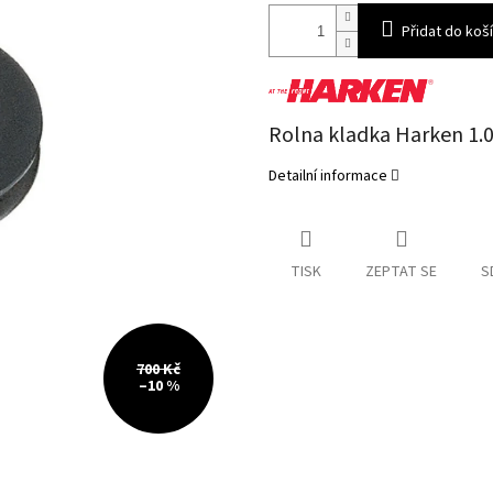
Přidat do koš
Rolna kladka Harken 1.
Detailní informace
TISK
ZEPTAT SE
S
700 Kč
–10 %