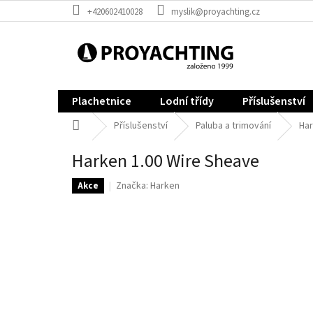
Přejít
+420602410028
myslik@proyachting.cz
na
obsah
Plachetnice
Lodní třídy
Příslušenství
Domů
Příslušenství
Paluba a trimování
Har
Harken 1.00 Wire Sheave
Značka:
Harken
Akce