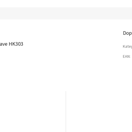
Dop
eave HK303
Kate
EAN
: