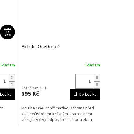
1 696
Kč
–10 %
McLube OneDrop™
Skladem
Skladem
574 Kč bez DPH
695 Kč
košíku
Do košíku
dní
McLube OneDrop™ mazivo Ochrana před
solí, nečistotami a různými usazeninami
snižující valivý odpor, tření a opotřebení.