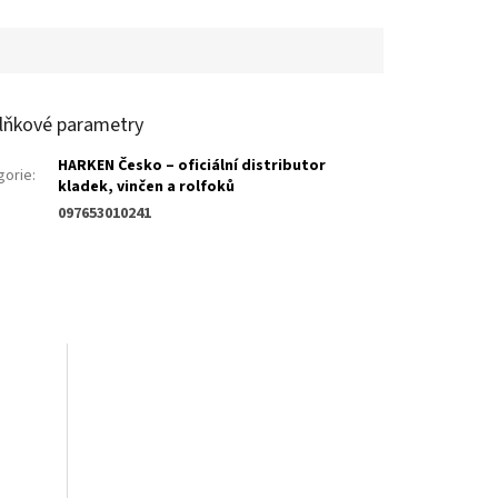
lňkové parametry
HARKEN Česko – oficiální distributor
gorie
:
kladek, vinčen a rolfoků
097653010241