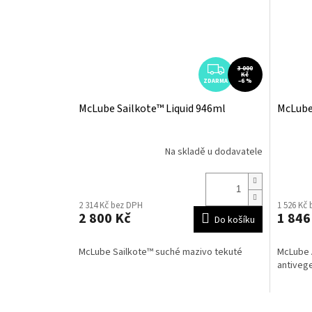
Z
3 000
Kč
ZDARMA
D
–6 %
A
McLube Sailkote™ Liquid 946ml
McLube
R
M
A
Na skladě u dodavatele
2 314 Kč bez DPH
1 526 Kč
2 800 Kč
1 846
Do košíku
McLube Sailkote™ suché mazivo tekuté
McLube A
antivege