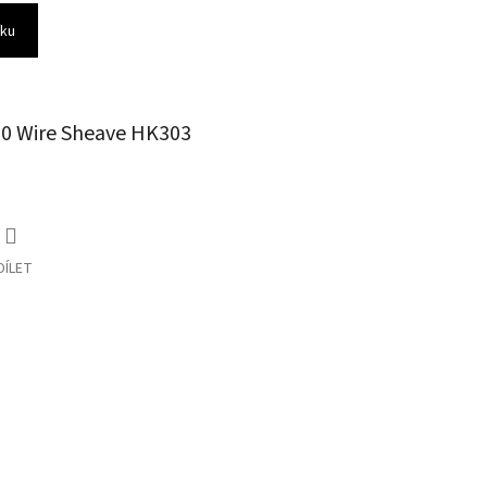
íku
00 Wire Sheave HK303
DÍLET