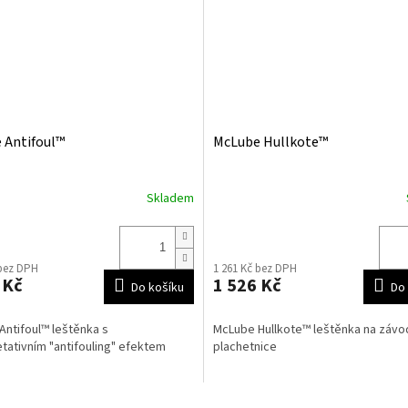
 Antifoul™
McLube Hullkote™
Skladem
 bez DPH
1 261 Kč bez DPH
 Kč
1 526 Kč
Do košíku
Do 
ntifoul™ leštěnka s
McLube Hullkote™ leštěnka na závo
tativním "antifouling" efektem
plachetnice