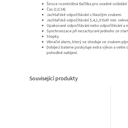
Široce rozmístěná tlačítka pro snadné ovládání 
Čas (12/24).
Jachtařské odpočítávání s hlasitým zvukem.
Jachtařské odpočítávání 5,4,1,0 ISAF min. sekv
Opakované odpočítávání nebo odpočítávání a n
Synchronizace při nezachycení jednoho ze start
Stopky.
Vibrační alarm, který se shoduje se zvukem pípnu
Dobíjecí baterie poskytuje extra výkon a velmi 
pohodlné nabíjení.
Související produkty