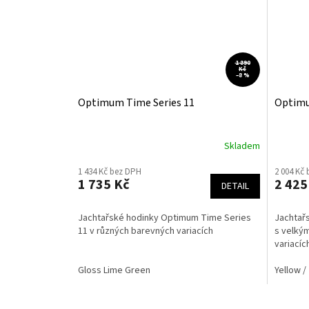
1 890
Kč
–8 %
Optimum Time Series 11
Optimu
Skladem
1 434 Kč bez DPH
2 004 Kč
1 735 Kč
2 425
DETAIL
Jachtařské hodinky Optimum Time Series
Jachtař
11 v různých barevných variacích
s velký
variací
Gloss Lime Green
Yellow /