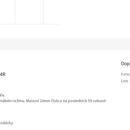
A
R
M
A
Dop
14R
Kate
EAN
:
ře.
rmálním režimu. Masivní 23mm číslice na posledních 59 sekund
dodávky.