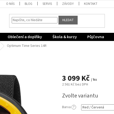
O NÁS
BLOG
SERVIS
ZÁVODY
KONTAKT
HLEDAT
Oblečení a doplňky
Škola & kurzy
Půjčovna
Optimum Time Series 14R
3 099 Kč
/ ks
2 561 Kč bez DPH
Měrná
Zvolte variantu
cena:
Barva
?