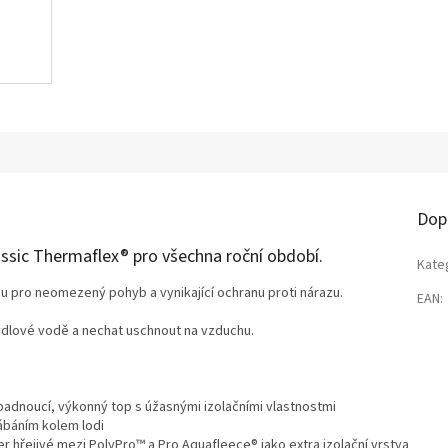
Dop
sic Thermaflex® pro všechna roční období.
Kate
pro neomezený pohyb a vynikající ochranu proti nárazu.
EAN
:
ýdlové vodě a nechat uschnout na vzduchu.
padnoucí, výkonný top s úžasnými izolačními vlastnostmi
ábáním kolem lodi
r hřejivé mezi PolyPro™ a Pro Aquafleece® jako extra izolační vrstva