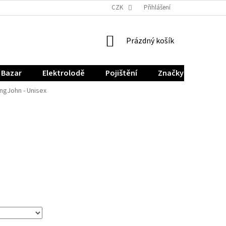
CZK
Přihlášení
NÁKUPNÍ
Prázdný košík
KOŠÍK
Bazar
Elektrolodě
Pojištění
Značky
ngJohn - Unisex