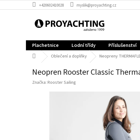
Přejít
+420602410028
myslik@proyachting.cz
na
obsah
Plachetnice
Lodní třídy
Příslušenství
Domů
Oblečení a doplňky
Neopreny THERMAFL
Neopren Rooster Classic Therm
Značka:
Rooster Sailing