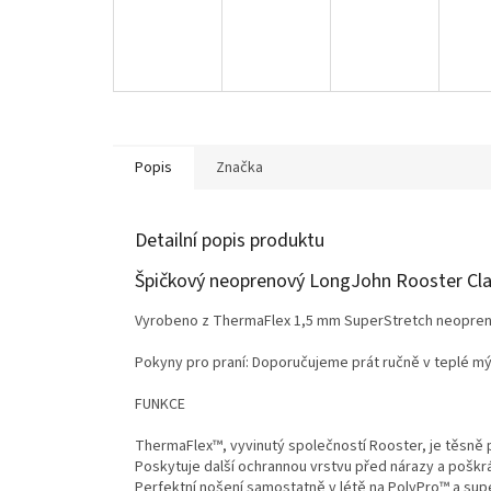
Popis
Značka
Detailní popis produktu
Špičkový neoprenový LongJohn Rooster Clas
Vyrobeno z ThermaFlex 1,5 mm SuperStretch neoprenu 
Pokyny pro praní: Doporučujeme prát ručně v teplé m
FUNKCE
ThermaFlex™, vyvinutý společností Rooster, je těsně 
Poskytuje další ochrannou vrstvu před nárazy a poškr
Perfektní nošení samostatně v létě na PolyPro™ a supe