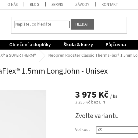
O NÁS
BLOG
SERVIS
ZÁVODY
KONTAKT
HLEDAT
Oblečení a doplňky
Škola & kurzy
Půjčovna
EX® a SUPERTHERM®
Neopren Rooster Classic ThermaFlex® 1.5mm Lo
aFlex® 1.5mm LongJohn - Unisex
3 975 Kč
/ ks
3 285 Kč bez DPH
Měrná
Zvolte variantu
cena:
Velikost