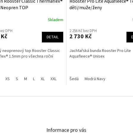
n Rooster Classic Thermaflex®
Rooster Pro Lite Aquafleece® T
 Neopren TOP
děti/muže/ženy
Skladem
 bez DPH
2 256 Kč bez DPH
 Kč
2 730 Kč
DETAIL
ý neoprenový top Rooster Classic
Jachtařská bunda Rooster Pro Lite
lex® 1.5mm pro všechna roční
Aquafleece® Unisex
XS
S
M
L
XL
XXL
Šedá
Modrá Navy
Informace pro vás