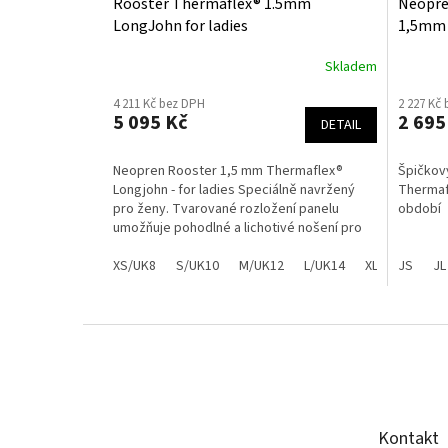
Rooster Thermaflex® 1.5mm
Neopre
LongJohn for ladies
1,5mm
Skladem
4 211 Kč bez DPH
2 227 Kč
5 095 Kč
2 695
DETAIL
Neopren Rooster 1,5 mm Thermaflex®
Špičkov
Longjohn - for ladies Speciálně navržený
Thermaf
pro ženy. Tvarované rozložení panelu
období
umožňuje pohodlné a lichotivé nošení pro
ženy.
XS/UK8
S/UK10
M/UK12
L/UK14
XL/UK16
JS
JL
Z
á
p
a
t
Kontakt
í