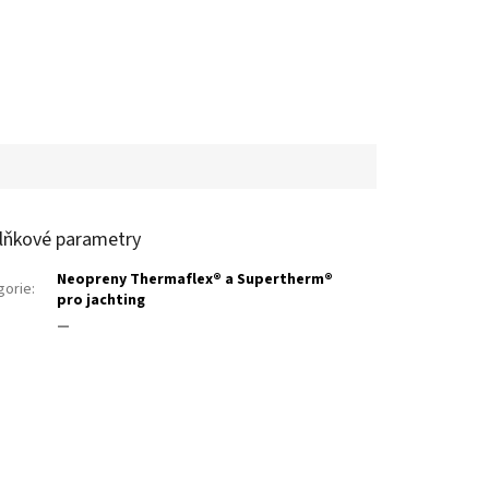
lňkové parametry
Neopreny Thermaflex® a Supertherm®
gorie
:
pro jachting
—