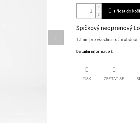
Přidat do koš
Špičkový neoprenový Lo
1.5mm pro všechna roční období
Detailní informace
TISK
ZEPTAT SE
S