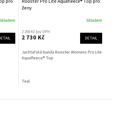
op pro
Rooster Pro Lite Aquafleece® Top pro
ženy
Skladem
Skladem
2 256 Kč bez DPH
2 730 Kč
DETAIL
DETAIL
Jachtařská bunda Rooster Womens Pro Lite
Aquafleece® Top
Teal