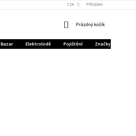
CZK
Přihlášení
NÁKUPNÍ
Prázdný košík
KOŠÍK
Bazar
Elektrolodě
Pojištění
Značky