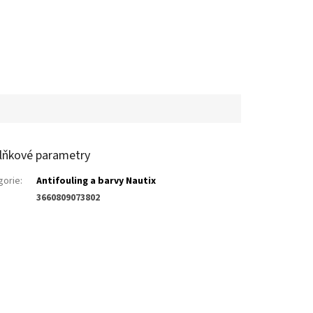
lňkové parametry
gorie
:
Antifouling a barvy Nautix
3660809073802