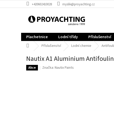
Přejít
+420602410028
myslik@proyachting.cz
na
obsah
Plachetnice
Lodní třídy
Příslušenství
Domů
Příslušenství
Lodní chemie
Antifoul
Nautix A1 Aluminium Antifouli
Značka:
Nautix Paints
Akce