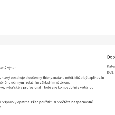
Dop
Kate
soký výkon
EAN
:
í, který obsahuje sloučeniny thiokyanatanu mědi. Může být aplikován
ráněného účinným izolačním základním nátěrem.
, rybářské a profesionální lodě a je kompatibilní s většinou
ní přípravky opatrně. Před použitím si přečtěte bezpečnostní
a.