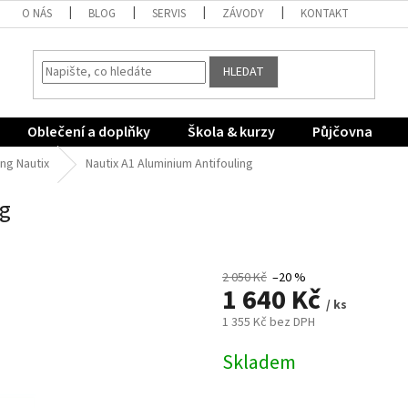
O NÁS
BLOG
SERVIS
ZÁVODY
KONTAKT
HLEDAT
Oblečení a doplňky
Škola & kurzy
Půjčovna
ing Nautix
Nautix A1 Aluminium Antifouling
ng
2 050 Kč
–20 %
1 640 Kč
/ ks
1 355 Kč bez DPH
Měrná
Skladem
cena: