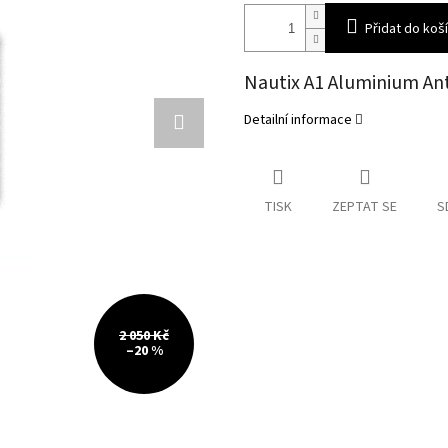
Přidat do koš
Nautix A1 Aluminium Ant
Detailní informace
TISK
ZEPTAT SE
S
2 050 Kč
–20 %