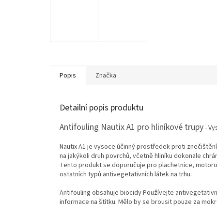
Popis
Značka
Detailní popis produktu
Antifouling Nautix A1 pro hliníkové trupy
- Vy
Nautix A1 je vysoce účinný prostředek proti znečištěn
na jakýkoli druh povrchů, včetně hliníku dokonale ch
Tento produkt se doporučuje pro plachetnice, motorové
ostatních typů antivegetativních látek na trhu.
Antifouling obsahuje biocidy Používejte antivegetativ
informace na štítku. Mělo by se brousit pouze za mokr