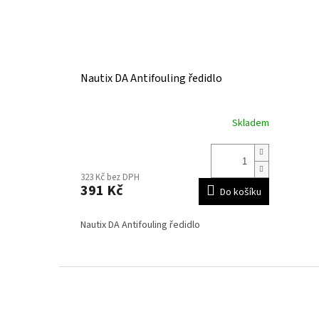
Nautix DA Antifouling ředidlo
Skladem
323 Kč bez DPH
391 Kč
Do košíku
Nautix DA Antifouling ředidlo
Z
á
p