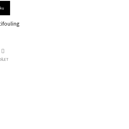
íku
ifouling
DÍLET