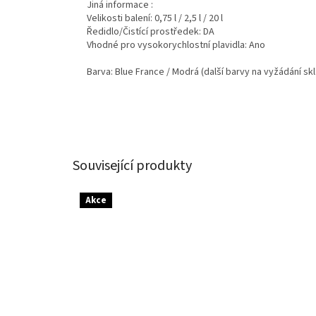
Jiná informace :
Velikosti balení: 0,75 l / 2,5 l / 20 l
Ředidlo/Čistící prostředek: DA
Vhodné pro vysokorychlostní plavidla: Ano
Barva: Blue France / Modrá (další barvy na vyžádání s
Související produkty
Akce