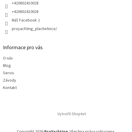
+420602410028
+420602410028
Náš Facebook :)
proyachting_plachetnice/
Informace pro vás
O nás
Blog
Servis
Závody
Kontakt
Vytvořil Shoptet
Copyright 2026
ProYachting
. Všechna práva vyhrazena.