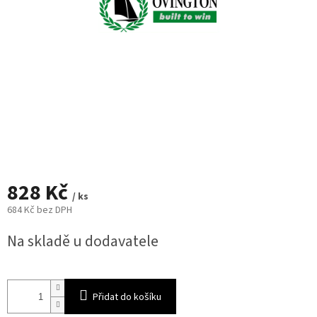
828 Kč
/ ks
684 Kč bez DPH
Měrná
Na skladě u dodavatele
cena:
Přidat do košíku