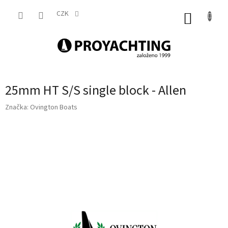
Přejít
na
CZK
NÁKUP
obsah
KOŠÍK
25mm HT S/S single block - Allen
Značka:
Ovington Boats