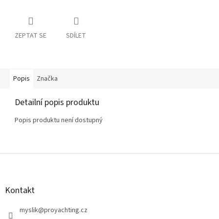
ZEPTAT SE
SDÍLET
Popis
Značka
Detailní popis produktu
Popis produktu není dostupný
Z
á
p
a
Kontakt
t
í
myslik
@
proyachting.cz