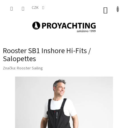
Přejít
na
CZK
NÁKUP
obsah
KOŠÍK
Rooster SB1 Inshore Hi-Fits /
Salopettes
Značka:
Rooster Sailing