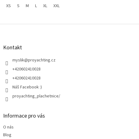
XS
S
M
L
XL
XXL
Z
á
p
a
Kontakt
t
í
myslik
@
proyachting.cz
+420602410028
+420602410028
Náš Facebook :)
proyachting_plachetnice/
Informace pro vás
O nás
Blog