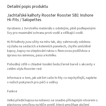
Detailní popis produktu
Jachtařské kalhoty Rooster Rooster SB1 Inshore
Hi-Fits / Salopettes
Vyrobeno z 3vrstvého materiálu s odolnými, plně podlepenými
švy pro maximální ochranu proti vodě a stříkající vodě.
Hi-fit kalhoty jsou ušity na míru tak, aby zahrnovaly odolnou
výztuhu na sedacích a kolenních panelech, chytře umístěné
kapsy, kapsy na oteplování rukou s fleecovou podšívkou a
úpravu na ramenou, pasu a kotníku.
Pohodlný střih v chladné tonální šedo/černé barvě s akcenty v
celém stylu Rooster red.
Informace o tom, jak udržet vaše hi-fity co nejchytřejší, najdete
v našich pokynech pro péči o oděvy
Funkce
Velká přední kapsa na nohavici se snadno přístupným otvorem s
plastovou smyčkou na klíče uvnitř, která umožňuje uložení