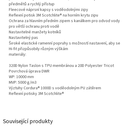
předmětů a rychlý přístup
Fleecové náprsní kapsy s voděodolnými zipy
Reflexní potisk 3M Scotchlite® na horním krytu zipu
Ochrana za hlavním předním zipem s kanálkem pro odvod vody
pro větší ochranu proti vodě
Nastavitelné manžety kotníků
Nastavitelný pas
Široké elastické ramenní popruhy s možností nastavení, aby se
Hi-fit přizpůsobily různým výškám
materiály:
320D Nylon Taslon s TPU membránou a 20D Polyester Tricot
Povrchová úprava DWR
WP: 10000 mm
MVP: 5000 g/m3
Výztuhy Cordura® 1000D s voděodolným PU zátěrem
Reflexní potisky 3M Scotchlite®
Související produkty