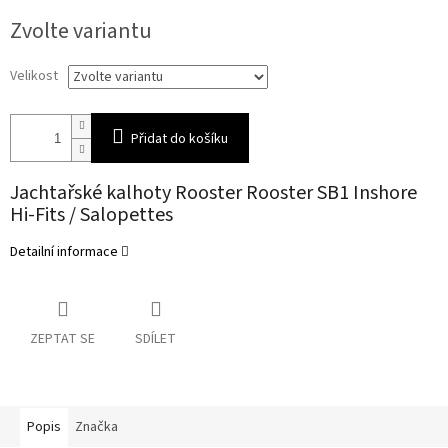
Měrná
Zvolte variantu
cena:
Velikost
Přidat do košíku
Jachtařské kalhoty Rooster Rooster SB1 Inshore
Hi-Fits / Salopettes
Detailní informace
ZEPTAT SE
SDÍLET
Popis
Značka