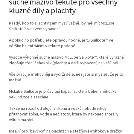
suché mazivo tekuté pro všechny
kluzné díly a plachty
Každý, kdo to s jachtingem myslí vážně, by měl mít McLube
Sailkote™ ve svém vybavení!
A pokud ho potřebujete opravdu hodně, je tu Sailkote™ ve
větším baleni 946ml v tekuté podobě.
Vysoce výkonné suché mazivo McLube Sailkote™, které výrazně
zlepšuje tření čehokoliv (plachty a další vybavení) na vaší lodi.
Vše pracuje efektivněji a vydrží déle, než jste si mysleli, že je to
možné.
McLube Sailkote je průsvitná kapalina, která během několika
sekund zcela zaschne.
Takže na rozdíl od olejů, silikonů a vosků nebude nikdy
přitahovat špínu, vodu a nečistoty, které by nakonec zhoršily
výkon mazání.
Ideální pro "bavlnky" na plachtách a stěžňové/rolfokové drážky