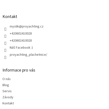
Z
á
p
a
Kontakt
t
í
myslik
@
proyachting.cz
+420602410028
+420602410028
Náš Facebook :)
proyachting_plachetnice/
Informace pro vás
O nás
Blog
Servis
Závody
Kontakt