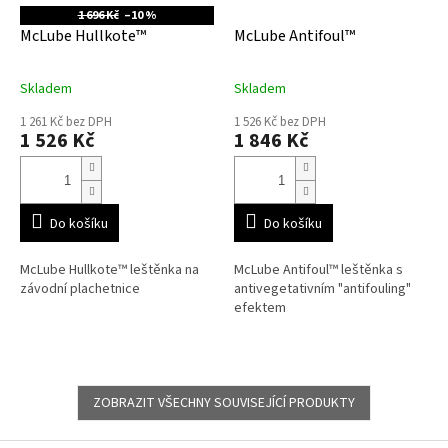
1 696 Kč
–10 %
McLube Hullkote™
McLube Antifoul™
Skladem
Skladem
1 261 Kč bez DPH
1 526 Kč bez DPH
1 526 Kč
1 846 Kč
Do košíku
Do košíku
McLube Hullkote™ leštěnka na
McLube Antifoul™ leštěnka s
závodní plachetnice
antivegetativním "antifouling"
efektem
ZOBRAZIT VŠECHNY SOUVISEJÍCÍ PRODUKTY