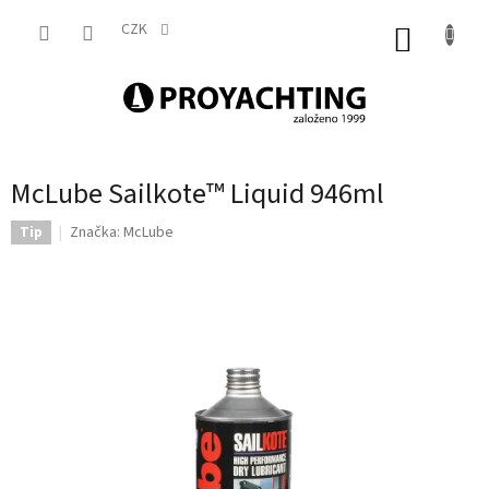
Přejít
na
CZK
NÁKUP
obsah
KOŠÍK
McLube Sailkote™ Liquid 946ml
Značka:
McLube
Tip