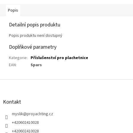
Popis
Detailní popis produktu
Popis produktu není dostupný
Doplňkové parametry
Kategorie
:
Příslušenství pro plachetnice
EAN
:
Spars
Z
á
p
a
Kontakt
t
í
myslik
@
proyachting.cz
+420602410028
+420602410028