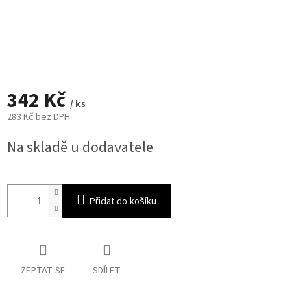
342 Kč
/ ks
283 Kč bez DPH
Měrná
Na skladě u dodavatele
cena:
Přidat do košíku
ZEPTAT SE
SDÍLET