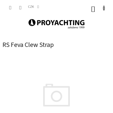
Přejít
na
CZK
NÁKUP
obsah
KOŠÍK
RS Feva Clew Strap