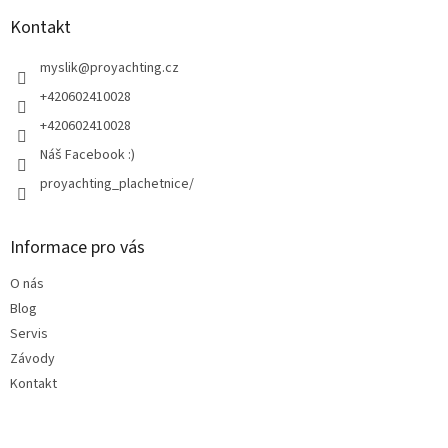
p
a
Kontakt
t
í
myslik
@
proyachting.cz
+420602410028
+420602410028
Náš Facebook :)
proyachting_plachetnice/
Informace pro vás
O nás
Blog
Servis
Závody
Kontakt