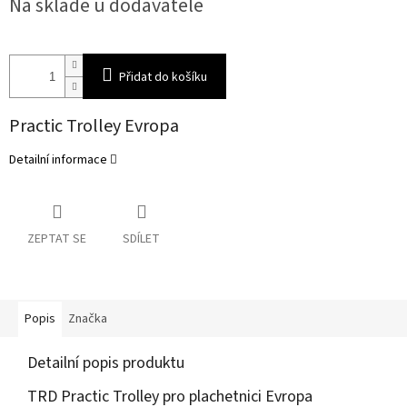
Na skladě u dodavatele
cena:
Přidat do košíku
Practic Trolley Evropa
Detailní informace
ZEPTAT SE
SDÍLET
Popis
Značka
Detailní popis produktu
TRD Practic Trolley pro plachetnici Evropa