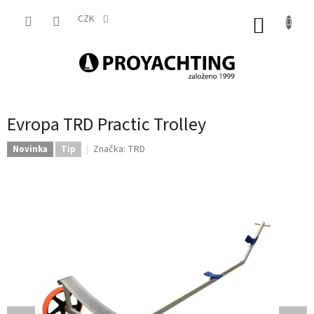
Přejít
na
CZK
NÁKUP
obsah
KOŠÍK
Evropa TRD Practic Trolley
Značka:
TRD
Novinka
Tip