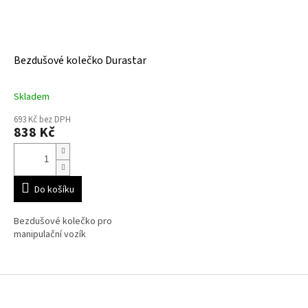
Bezdušové kolečko Durastar
Skladem
693 Kč bez DPH
838 Kč
Do košíku
Bezdušové kolečko pro
manipulační vozík
Z
á