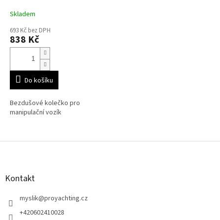
Skladem
693 Kč bez DPH
838 Kč
Do košíku
Bezdušové kolečko pro
manipulační vozík
Z
á
p
a
Kontakt
t
í
myslik
@
proyachting.cz
+420602410028