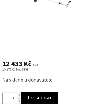
12 433 Kč
/ ks
10 275 Kč bez DPH
Měrná
Na skladě u dodavatele
cena:
Přidat do košíku