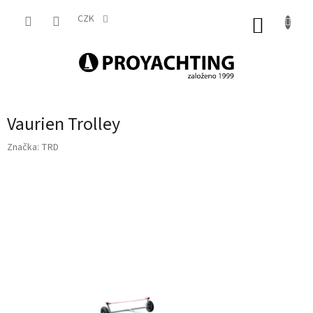
Přejít
na
CZK
NÁKUP
obsah
KOŠÍK
Vaurien Trolley
Značka:
TRD